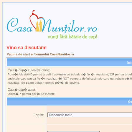
Vino sa discutam!
Pagina de start a forumului CasaNuntilor.ro
In
Caut� dup� cuvintele cheie:
Pute�i folosi
AND
pentru a defini cuvintele ce trebuie s� fie �n rezultate,
OR
pentru a def
cuvintele care pot sa fie �n rezultat, �i
NOT
pentru a defini cuvintele care nu trebuie s� 
rezultate. Se poate utiliza * pentru p�r�i de cuvinte.
Caut� dup� autor:
Utiliza�i * pentru par�i de cuvinte
Op
Forum: