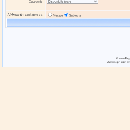
Categorie:
Afi�eaz� rezultatele ca:
Mesaje
Subiecte
Powered by
Varianta �n limba 