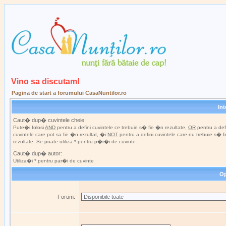
Vino sa discutam!
Pagina de start a forumului CasaNuntilor.ro
In
Caut� dup� cuvintele cheie:
Pute�i folosi
AND
pentru a defini cuvintele ce trebuie s� fie �n rezultate,
OR
pentru a def
cuvintele care pot sa fie �n rezultat, �i
NOT
pentru a defini cuvintele care nu trebuie s� 
rezultate. Se poate utiliza * pentru p�r�i de cuvinte.
Caut� dup� autor:
Utiliza�i * pentru par�i de cuvinte
Op
Forum: