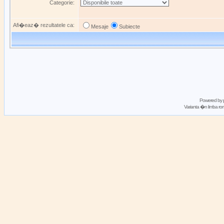
Categorie:
Afi�eaz� rezultatele ca:
Mesaje
Subiecte
Powered by
Varianta �n limba 