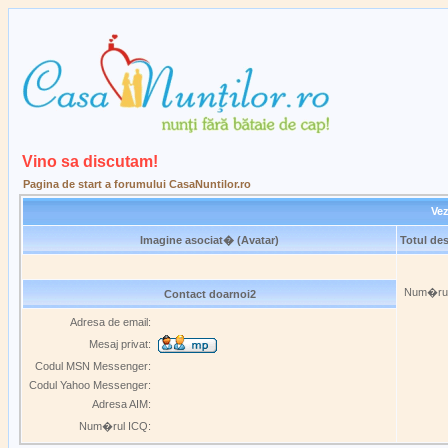
Vino sa discutam!
Pagina de start a forumului CasaNuntilor.ro
Vez
Imagine asociat� (Avatar)
Totul de
Num�rul 
Contact doarnoi2
Adresa de email:
Mesaj privat:
Codul MSN Messenger:
Codul Yahoo Messenger:
Adresa AIM:
Num�rul ICQ: