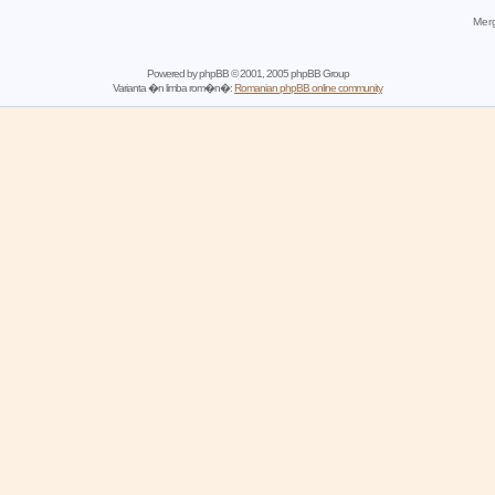
Merg
Powered by
phpBB
© 2001, 2005 phpBB Group
Varianta �n limba rom�n�:
Romanian phpBB online community