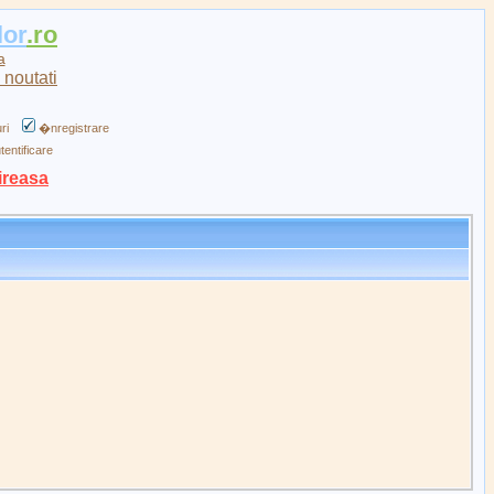
lor
.ro
a
ri
�nregistrare
tentificare
ireasa