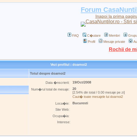
Forum CasaNunti
Inapoi la prima pagin
FAQ
C�utare
Membri
Grupu
Profil
Mesaje private
Au
Rochii de m
Vezi profilul : doarnoi2
Totul despre doarnoi2
19/Oct/2008
Data �nscrierii:
20
Num�rul total de mesaje:
[2.54% din total / 0.00 mesaje pe zi]
Caut� toate mesajele lui doarnoi2
Bucuresti
Loca�ie:
Site Web:
Ocupa�ia:
Interese: