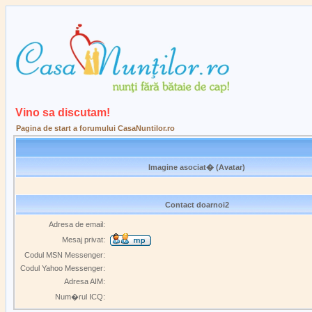
Vino sa discutam!
Pagina de start a forumului CasaNuntilor.ro
Imagine asociat� (Avatar)
Contact doarnoi2
Adresa de email:
Mesaj privat:
Codul MSN Messenger:
Codul Yahoo Messenger:
Adresa AIM:
Num�rul ICQ: