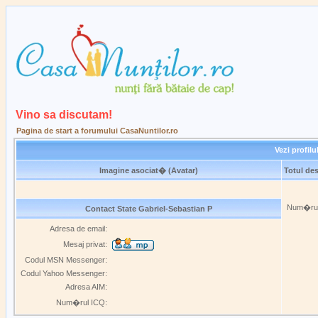
Vino sa discutam!
Pagina de start a forumului CasaNuntilor.ro
Vezi profilu
Imagine asociat� (Avatar)
Totul de
Num�rul 
Contact State Gabriel-Sebastian P
Adresa de email:
Mesaj privat:
Codul MSN Messenger:
Codul Yahoo Messenger:
Adresa AIM:
Num�rul ICQ: