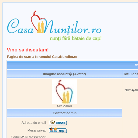
Vino sa discutam!
Pagina de start a forumului CasaNuntilor.ro
Ve
Imagine asociat� (Avatar)
Totul de
Num�rul 
Site Admin
Contact admin
Adresa de email:
Mesaj privat:
Codul MSN Messenger: