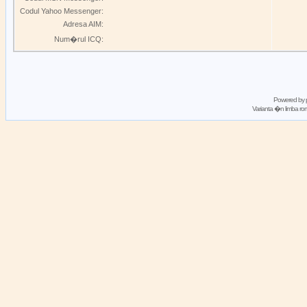
Codul Yahoo Messenger:
Adresa AIM:
Num�rul ICQ:
Powered by
Varianta �n limba 