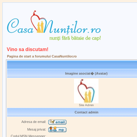
Vino sa discutam!
Pagina de start a forumului CasaNuntilor.ro
Imagine asociat� (Avatar)
Site Admin
Contact admin
Adresa de email:
Mesaj privat:
Codul MSN Messenger: