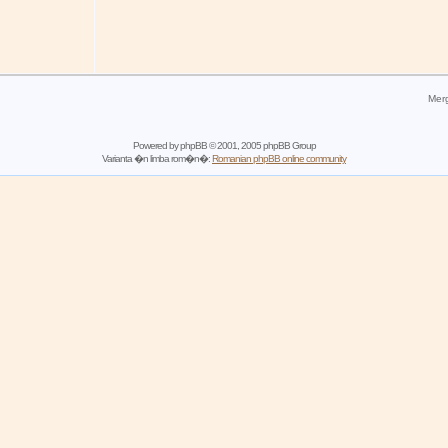
Merg
Powered by
phpBB
© 2001, 2005 phpBB Group
Varianta �n limba rom�n�:
Romanian phpBB online community