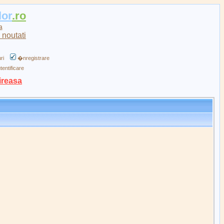
lor
.ro
a
ri
�nregistrare
tentificare
ireasa