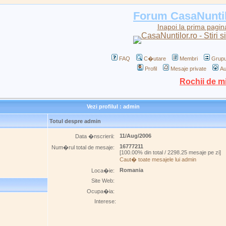
Forum CasaNunti
Inapoi la prima pagin
FAQ
C�utare
Membri
Grupu
Profil
Mesaje private
Au
Rochii de m
Vezi profilul : admin
Totul despre admin
11/Aug/2006
Data �nscrierii:
16777211
Num�rul total de mesaje:
[100.00% din total / 2298.25 mesaje pe zi]
Caut� toate mesajele lui admin
Romania
Loca�ie:
Site Web:
Ocupa�ia:
Interese: