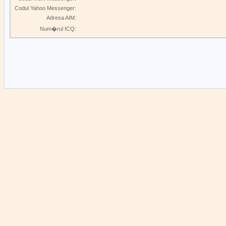
Codul Yahoo Messenger:
Adresa AIM:
Num�rul ICQ: