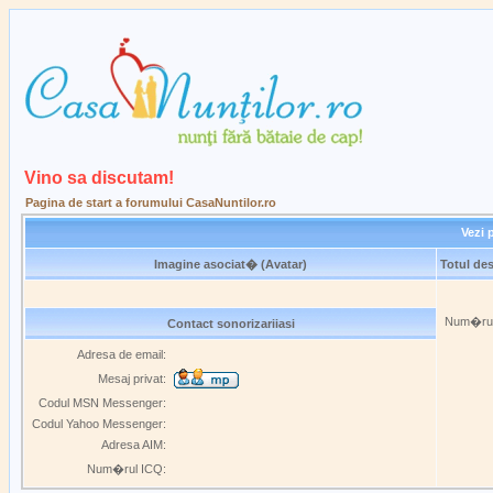
Vino sa discutam!
Pagina de start a forumului CasaNuntilor.ro
Vezi p
Imagine asociat� (Avatar)
Totul des
Num�rul 
Contact sonorizariiasi
Adresa de email:
Mesaj privat:
Codul MSN Messenger:
Codul Yahoo Messenger:
Adresa AIM:
Num�rul ICQ: