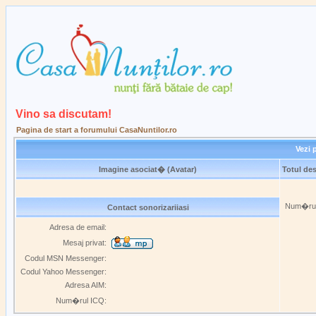
Vino sa discutam!
Pagina de start a forumului CasaNuntilor.ro
Vezi p
Imagine asociat� (Avatar)
Totul des
Num�rul 
Contact sonorizariiasi
Adresa de email:
Mesaj privat:
Codul MSN Messenger:
Codul Yahoo Messenger:
Adresa AIM:
Num�rul ICQ: