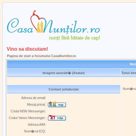
Vino sa discutam!
Pagina de start a forumului CasaNuntilor.ro
Vezi
Imagine asociat� (Avatar)
Totul des
Num�rul 
Contact joitalucian
Adresa de email:
Mesaj privat:
Codul MSN Messenger:
Codul Yahoo Messenger:
Adresa AIM:
Num�rul ICQ: