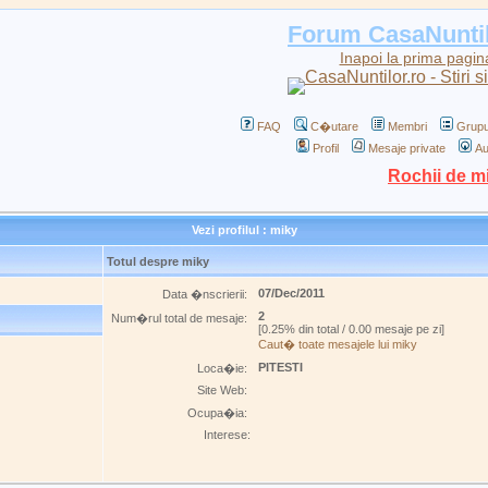
Forum CasaNunti
Inapoi la prima pagin
FAQ
C�utare
Membri
Grupu
Profil
Mesaje private
Au
Rochii de m
Vezi profilul : miky
Totul despre miky
07/Dec/2011
Data �nscrierii:
2
Num�rul total de mesaje:
[0.25% din total / 0.00 mesaje pe zi]
Caut� toate mesajele lui miky
PITESTI
Loca�ie:
Site Web:
Ocupa�ia:
Interese: