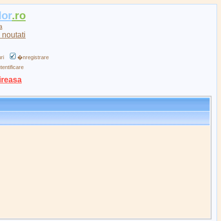
lor
.ro
a
ri
�nregistrare
tentificare
ireasa