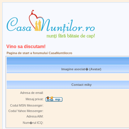
Vino sa discutam!
Pagina de start a forumului CasaNuntilor.ro
Imagine asociat� (Avatar)
Contact miky
Adresa de email:
Mesaj privat:
Codul MSN Messenger:
Codul Yahoo Messenger:
Adresa AIM:
Num�rul ICQ: