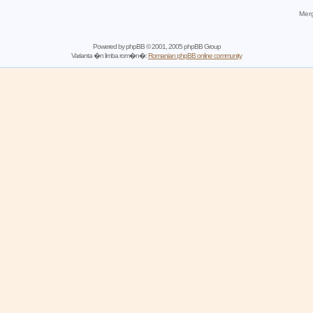
Merg
Powered by
phpBB
© 2001, 2005 phpBB Group
Varianta �n limba rom�n�:
Romanian phpBB online community