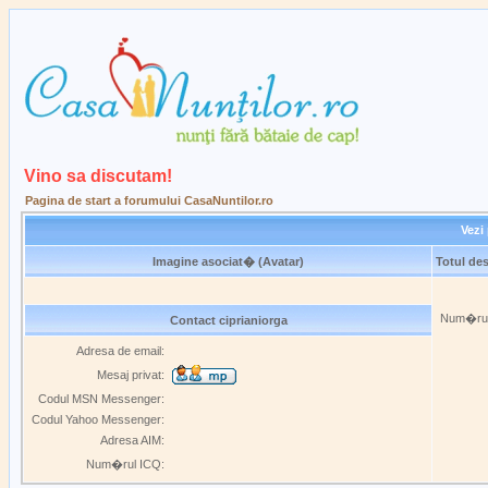
Vino sa discutam!
Pagina de start a forumului CasaNuntilor.ro
Vezi 
Imagine asociat� (Avatar)
Totul des
Num�rul 
Contact ciprianiorga
Adresa de email:
Mesaj privat:
Codul MSN Messenger:
Codul Yahoo Messenger:
Adresa AIM:
Num�rul ICQ: