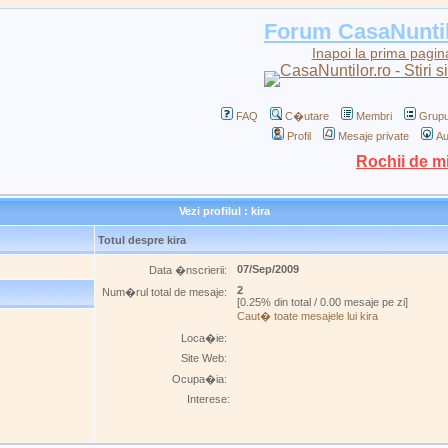
Forum CasaNunti
Inapoi la prima pagin
FAQ
C�utare
Membri
Grupu
Profil
Mesaje private
Au
Rochii de m
Vezi profilul : kira
Totul despre kira
07/Sep/2009
Data �nscrierii:
2
Num�rul total de mesaje:
[0.25% din total / 0.00 mesaje pe zi]
Caut� toate mesajele lui kira
Loca�ie:
Site Web:
Ocupa�ia:
Interese: