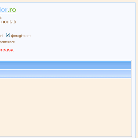
lor
.ro
a
ri
�nregistrare
tentificare
ireasa