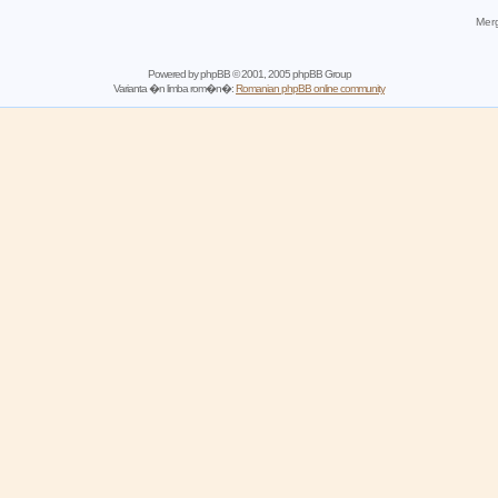
Merg
Powered by
phpBB
© 2001, 2005 phpBB Group
Varianta �n limba rom�n�:
Romanian phpBB online community