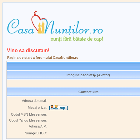
Vino sa discutam!
Pagina de start a forumului CasaNuntilor.ro
Imagine asociat� (Avatar)
Contact kira
Adresa de email:
Mesaj privat:
Codul MSN Messenger:
Codul Yahoo Messenger:
Adresa AIM:
Num�rul ICQ: