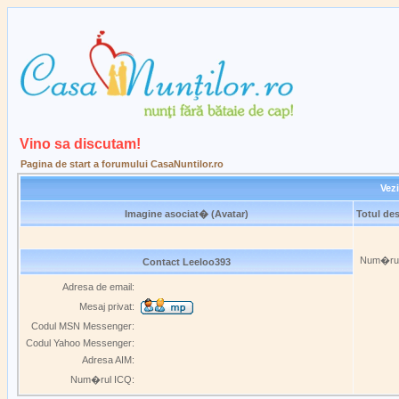
Vino sa discutam!
Pagina de start a forumului CasaNuntilor.ro
Vezi
Imagine asociat� (Avatar)
Totul de
Num�rul 
Contact Leeloo393
Adresa de email:
Mesaj privat:
Codul MSN Messenger:
Codul Yahoo Messenger:
Adresa AIM:
Num�rul ICQ: