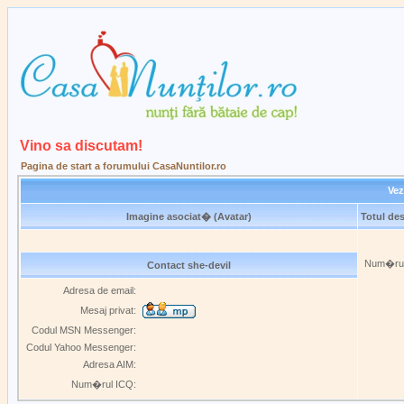
Vino sa discutam!
Pagina de start a forumului CasaNuntilor.ro
Vez
Imagine asociat� (Avatar)
Totul des
Num�rul 
Contact she-devil
Adresa de email:
Mesaj privat:
Codul MSN Messenger:
Codul Yahoo Messenger:
Adresa AIM:
Num�rul ICQ: