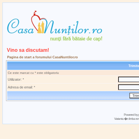
Vino sa discutam!
Pagina de start a forumului CasaNuntilor.ro
Trimi
Ce este marcat cu * este obligatoriu
Utilizator: *
Adresa de email: *
Powered by
Varianta �n limba 