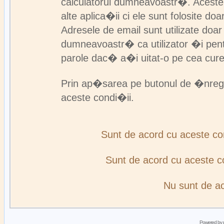
calculatorul dumneavoastr�. Aceste
alte aplica�ii ci ele sunt folosite d
Adresele de email sunt utilizate doa
dumneavoastr� ca utilizator �i pent
parole dac� a�i uitat-o pe cea cur
Prin ap�sarea pe butonul de �nreg
aceste condi�ii.
Sunt de acord cu aceste c
Sunt de acord cu aceste 
Nu sunt de a
Powered by