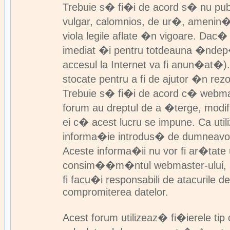
Trebuie s� fi�i de acord s� nu pub
vulgar, calomnios, de ur�, amenin��
viola legile aflate �n vigoare. Dac� 
imediat �i pentru totdeauna �ndep
accesul la Internet va fi anun�at�).
stocate pentru a fi de ajutor �n rez
Trebuie s� fi�i de acord c� webmast
forum au dreptul de a �terge, modif
ei c� acest lucru se impune. Ca util
informa�ie introdus� de dumneavo
Aceste informa�ii nu vor fi ar�tat
consim��m�ntul webmaster-ului, adm
fi facu�i responsabili de atacurile 
compromiterea datelor.
Acest forum utilizeaz� fi�ierele tip