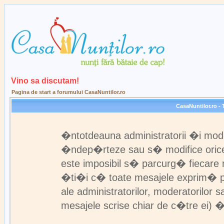
Vino sa discutam!
Pagina de start a forumului CasaNuntilor.ro
CasaNuntilor.ro - 
�ntotdeauna administratorii �i mod
�ndep�rteze sau s� modifice orice 
este imposibil s� parcurg� fiecare 
�ti�i c� toate mesajele exprim� pun
ale administratorilor, moderatorilo
mesajele scrise chiar de c�tre ei) �