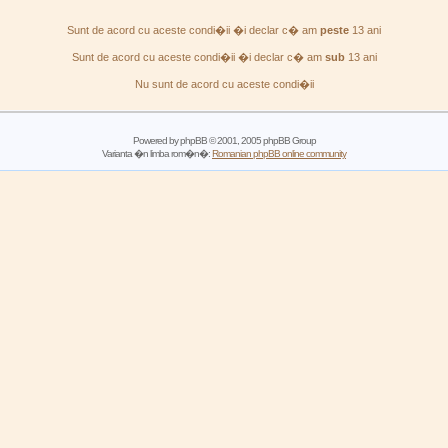
Sunt de acord cu aceste condi�ii �i declar c� am
peste
13 ani
Sunt de acord cu aceste condi�ii �i declar c� am
sub
13 ani
Nu sunt de acord cu aceste condi�ii
Powered by
phpBB
© 2001, 2005 phpBB Group
Varianta �n limba rom�n�:
Romanian phpBB online community