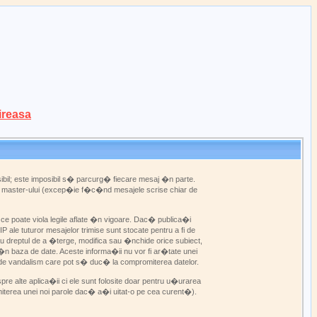
ireasa
bil; este imposibil s� parcurg� fiecare mesaj �n parte.
web master-ului (excep�ie f�c�nd mesajele scrise chiar de
e poate viola legile aflate �n vigoare. Dac� publica�i
ale tuturor mesajelor trimise sunt stocate pentru a fi de
u dreptul de a �terge, modifica sau �nchide orice subiect,
n baza de date. Aceste informa�ii nu vor fi ar�tate unei
 de vandalism care pot s� duc� la compromiterea datelor.
re alte aplica�ii ci ele sunt folosite doar pentru u�urarea
miterea unei noi parole dac� a�i uitat-o pe cea curent�).