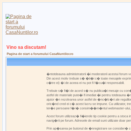
Vino sa discutam!
Pagina de start a forumului CasaNuntilor.ro
�ntotdeauna administratorii �i moderatorii acestui forum
Din acest motiv trebuie s� �ti�i c� toate mesajele exprim�
c�tre ei) �i de aceea ei nu pot fi f�cu�i responsabili.
Trebuie s� fi�i de acord s� nu publica�i mesaje cu con�in
astfel de materiale pute�i fi imediat �i pentru totdeauna �
ajutor �n rezolvarea unor astfel de �nc�lc�ri ale regulilo
oric�nd cred ei c� acest lucru se impune. Ca utilizator, 
ter�e persoane f�r� consim��m�ntul webmaster-ului, admini
Acest forum utilizeaz� fi�ierele tip cookie pentru a stoca 
navig�rii pe forum. Adresele de email sunt utilizate doar p
Prin ap�sarea pe butonul de �nregistrare se consider� c