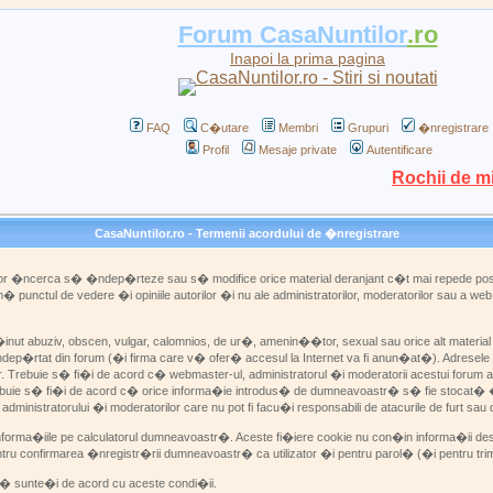
Forum CasaNuntilor
.ro
Inapoi la prima pagina
FAQ
C�utare
Membri
Grupuri
�nregistrare
Profil
Mesaje private
Autentificare
Rochii de m
CasaNuntilor.ro - Termenii acordului de �nregistrare
 vor �ncerca s� �ndep�rteze sau s� modifice orice material deranjant c�t mai repede posi
 punctul de vedere �i opiniile autorilor �i nu ale administratorilor, moderatorilor sau a 
ut abuziv, obscen, vulgar, calomnios, de ur�, amenin��tor, sexual sau orice alt material c
ndep�rtat din forum (�i firma care v� ofer� accesul la Internet va fi anun�at�). Adresele IP 
r. Trebuie s� fi�i de acord c� webmaster-ul, administratorul �i moderatorii acestui forum a
trebuie s� fi�i de acord c� orice informa�ie introdus� de dumneavoastr� s� fie stocat� �
stratorului �i moderatorilor care nu pot fi facu�i responsabili de atacurile de furt sau
informa�iile pe calculatorul dumneavoastr�. Aceste fi�iere cookie nu con�in informa�ii desp
entru confirmarea �nregistr�rii dumneavoastr� ca utilizator �i pentru parol� (�i pentru tri
� sunte�i de acord cu aceste condi�ii.