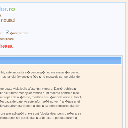
lor
.ro
a
ri
�nregistrare
tentificare
ireasa
bil; este imposibil s� parcurg� fiecare mesaj �n parte.
web master-ului (excep�ie f�c�nd mesajele scrise chiar de
e poate viola legile aflate �n vigoare. Dac� publica�i
ale tuturor mesajelor trimise sunt stocate pentru a fi de
u dreptul de a �terge, modifica sau �nchide orice subiect,
n baza de date. Aceste informa�ii nu vor fi ar�tate unei
 de vandalism care pot s� duc� la compromiterea datelor.
re alte aplica�ii ci ele sunt folosite doar pentru u�urarea
miterea unei noi parole dac� a�i uitat-o pe cea curent�).