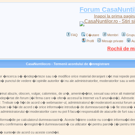
Forum CasaNunti
Inapoi la prima pagin
FAQ
C�utare
Membri
Grupu
Profil
Mesaje private
Au
Rochii de m
CasaNuntilor.ro - Termenii acordului de �nregistrare
 vor �ncerca s� �ndep�rteze sau s� modifice orice material deranjant c�t mai repede posi
 punctul de vedere �i opiniile autorilor �i nu ale administratorilor, moderatorilor sau a 
ut abuziv, obscen, vulgar, calomnios, de ur�, amenin��tor, sexual sau orice alt material c
ndep�rtat din forum (�i firma care v� ofer� accesul la Internet va fi anun�at�). Adresele IP 
r. Trebuie s� fi�i de acord c� webmaster-ul, administratorul �i moderatorii acestui forum a
trebuie s� fi�i de acord c� orice informa�ie introdus� de dumneavoastr� s� fie stocat� �
stratorului �i moderatorilor care nu pot fi facu�i responsabili de atacurile de furt sau
informa�iile pe calculatorul dumneavoastr�. Aceste fi�iere cookie nu con�in informa�ii desp
entru confirmarea �nregistr�rii dumneavoastr� ca utilizator �i pentru parol� (�i pentru tri
� sunte�i de acord cu aceste condi�ii.