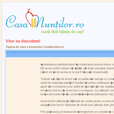
Vino sa discutam!
Pagina de start a forumului CasaNuntilor.ro
�ntotdeauna administratorii �i moderatorii acestui forum
Din acest motiv trebuie s� �ti�i c� toate mesajele exprim�
c�tre ei) �i de aceea ei nu pot fi f�cu�i responsabili.
Trebuie s� fi�i de acord s� nu publica�i mesaje cu con�in
astfel de materiale pute�i fi imediat �i pentru totdeauna �
ajutor �n rezolvarea unor astfel de �nc�lc�ri ale regulilo
oric�nd cred ei c� acest lucru se impune. Ca utilizator, 
ter�e persoane f�r� consim��m�ntul webmaster-ului, admini
Acest forum utilizeaz� fi�ierele tip cookie pentru a stoca 
navig�rii pe forum. Adresele de email sunt utilizate doar p
Prin ap�sarea pe butonul de �nregistrare se consider� c