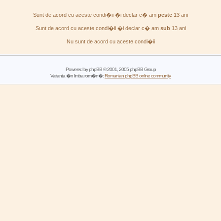
Sunt de acord cu aceste condi�ii �i declar c� am
peste
13 ani
Sunt de acord cu aceste condi�ii �i declar c� am
sub
13 ani
Nu sunt de acord cu aceste condi�ii
Powered by
phpBB
© 2001, 2005 phpBB Group
Varianta �n limba rom�n�:
Romanian phpBB online community