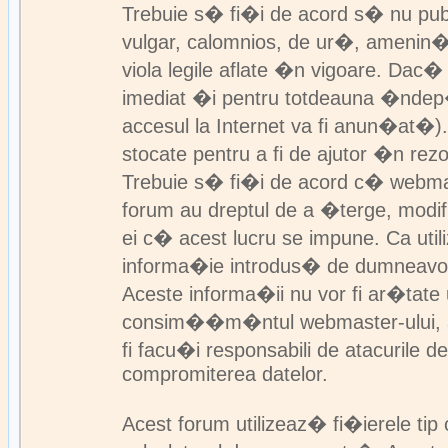
Trebuie s� fi�i de acord s� nu pub
vulgar, calomnios, de ur�, amenin��
viola legile aflate �n vigoare. Dac� 
imediat �i pentru totdeauna �ndep
accesul la Internet va fi anun�at�).
stocate pentru a fi de ajutor �n rez
Trebuie s� fi�i de acord c� webmast
forum au dreptul de a �terge, modif
ei c� acest lucru se impune. Ca util
informa�ie introdus� de dumneavo
Aceste informa�ii nu vor fi ar�tat
consim��m�ntul webmaster-ului, adm
fi facu�i responsabili de atacurile 
compromiterea datelor.
Acest forum utilizeaz� fi�ierele tip