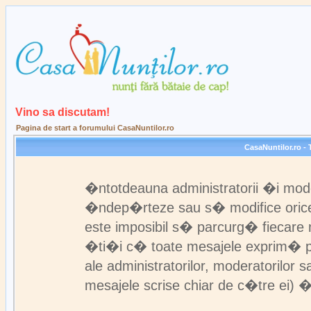
Vino sa discutam!
Pagina de start a forumului CasaNuntilor.ro
CasaNuntilor.ro - 
�ntotdeauna administratorii �i mod
�ndep�rteze sau s� modifice orice 
este imposibil s� parcurg� fiecare 
�ti�i c� toate mesajele exprim� pun
ale administratorilor, moderatorilo
mesajele scrise chiar de c�tre ei) �