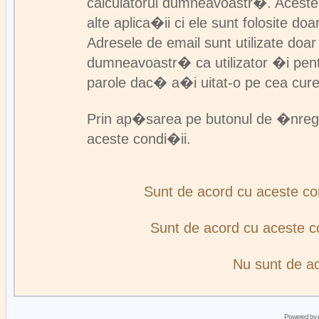
calculatorul dumneavoastr�. Aceste
alte aplica�ii ci ele sunt folosite d
Adresele de email sunt utilizate doa
dumneavoastr� ca utilizator �i pent
parole dac� a�i uitat-o pe cea cur
Prin ap�sarea pe butonul de �nreg
aceste condi�ii.
Sunt de acord cu aceste c
Sunt de acord cu aceste 
Nu sunt de a
Powered by