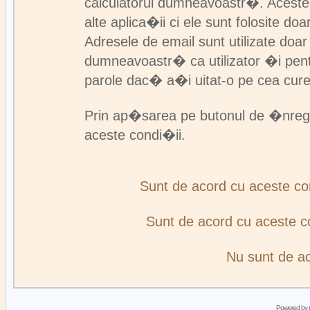
calculatorul dumneavoastr�. Aceste
alte aplica�ii ci ele sunt folosite d
Adresele de email sunt utilizate doa
dumneavoastr� ca utilizator �i pent
parole dac� a�i uitat-o pe cea cur
Prin ap�sarea pe butonul de �nreg
aceste condi�ii.
Sunt de acord cu aceste c
Sunt de acord cu aceste 
Nu sunt de a
Powered by