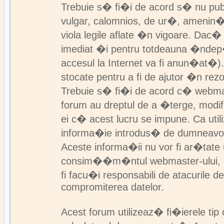
Trebuie s� fi�i de acord s� nu pub
vulgar, calomnios, de ur�, amenin��
viola legile aflate �n vigoare. Dac� 
imediat �i pentru totdeauna �ndep
accesul la Internet va fi anun�at�).
stocate pentru a fi de ajutor �n rez
Trebuie s� fi�i de acord c� webmast
forum au dreptul de a �terge, modif
ei c� acest lucru se impune. Ca util
informa�ie introdus� de dumneavo
Aceste informa�ii nu vor fi ar�tat
consim��m�ntul webmaster-ului, adm
fi facu�i responsabili de atacurile 
compromiterea datelor.
Acest forum utilizeaz� fi�ierele tip