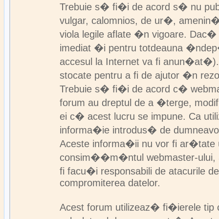
Trebuie s� fi�i de acord s� nu pub
vulgar, calomnios, de ur�, amenin��
viola legile aflate �n vigoare. Dac� 
imediat �i pentru totdeauna �ndep
accesul la Internet va fi anun�at�).
stocate pentru a fi de ajutor �n rez
Trebuie s� fi�i de acord c� webmast
forum au dreptul de a �terge, modif
ei c� acest lucru se impune. Ca util
informa�ie introdus� de dumneavo
Aceste informa�ii nu vor fi ar�tat
consim��m�ntul webmaster-ului, adm
fi facu�i responsabili de atacurile 
compromiterea datelor.
Acest forum utilizeaz� fi�ierele tip