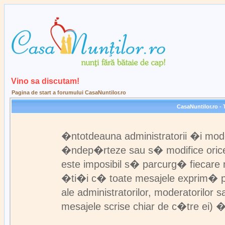
Vino sa discutam!
Pagina de start a forumului CasaNuntilor.ro
CasaNuntilor.ro - 
�ntotdeauna administratorii �i mod
�ndep�rteze sau s� modifice orice 
este imposibil s� parcurg� fiecare 
�ti�i c� toate mesajele exprim� pun
ale administratorilor, moderatorilo
mesajele scrise chiar de c�tre ei) �