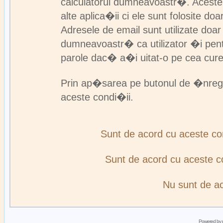
calculatorul dumneavoastr�. Aceste
alte aplica�ii ci ele sunt folosite d
Adresele de email sunt utilizate doa
dumneavoastr� ca utilizator �i pent
parole dac� a�i uitat-o pe cea cur
Prin ap�sarea pe butonul de �nreg
aceste condi�ii.
Sunt de acord cu aceste c
Sunt de acord cu aceste 
Nu sunt de a
Powered by