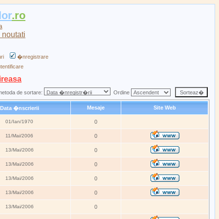
lor
.ro
a
ri
�nregistrare
tentificare
ireasa
metoda de sortare:
Ordine
Mesaje
Site Web
Data �nscrierii
01/Ian/1970
0
11/Mai/2006
0
13/Mai/2006
0
13/Mai/2006
0
13/Mai/2006
0
13/Mai/2006
0
13/Mai/2006
0