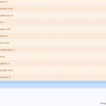
ara.ro
i@yahoo.com
5@buzau.ro
ecor
iage.com
bra.ro
hoo.com
sei@yahoo.c
onna
yland.ro
center.com
ununta.ro
Mergi