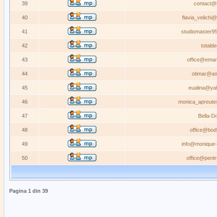
39
contact@i
40
flavia_velich
41
studiomaster9
42
totald
43
office@emar
44
otimar@am
45
eualina@ya
46
monica_apreute
47
Bella-D
48
office@bod
49
info@monique-
50
office@pentr
Pagina
1
din
39