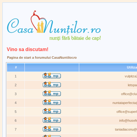
Vino sa discutam!
Pagina de start a forumului CasaNuntilor.ro
#
Utiliz
1
vulpitz
2
letspa
3
office@clu
4
nuntataperfect
5
office@super
6
info@husefe
7
taniadiaconu