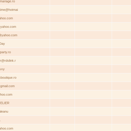
mariage.ro
time@hotmai
hoo.com
@yahoo.com
@yahoo.com
Day
party.ro
r@rdslink.r
vvy
boutique.ro
@gmail.com
hoo.com
TELIER
aleanu
1
ahoo.com