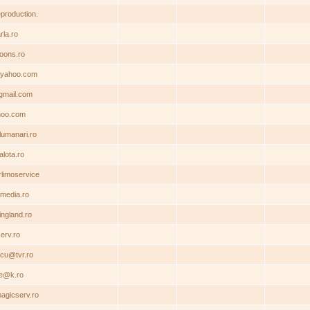
production.
rla.ro
loons.ro
yahoo.com
gmail.com
hoo.com
lumanari.ro
alota.ro
limoservice
media.ro
ngland.ro
erv.ro
scu@tvr.ro
e@k.ro
agicserv.ro