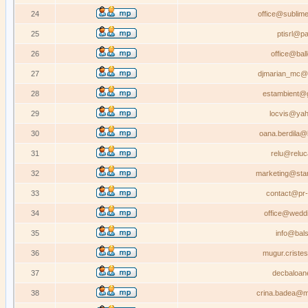
24
office@sublime
25
ptisrl@pa
26
office@bal
27
djmarian_mc@
28
estambient@
29
locvis@ya
30
oana.berdila@
31
relu@reluc
32
marketing@star
33
contact@pr-
34
office@weddi
35
info@bals
36
mugur.criste
37
decbaloan
38
crina.badea@m