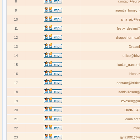
8
contact@euro
9
agentia_honey_
10
ama_aip@ya
11
festiv_design
12
dragoshurmuz
13
Dream
14
office@blitz
15
lucian_cantemi
16
biensa
17
contact@brides
18
sabin.iliescu
19
levescu@ya
20
DIVINE A
21
oana.arc
22
miri
23
gyls1001@y