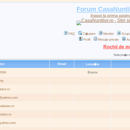
Forum CasaNunti
Inapoi la prima pagin
FAQ
C�utare
Membri
Grupu
Profil
Mesaje private
Au
Rochii de m
Selecta�i 
ator
Email
Loca�ie
a2004
Brasov
rty
baro.ro
a@yahoo.com
baloane.ro
stive.ro
@yahoo.com