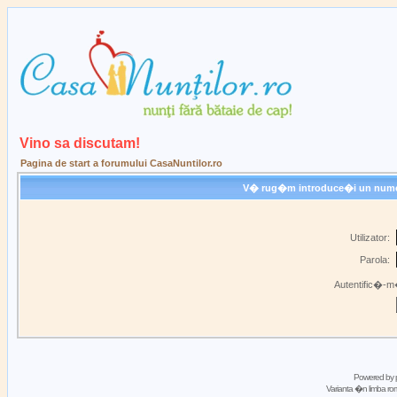
Vino sa discutam!
Pagina de start a forumului CasaNuntilor.ro
V� rug�m introduce�i un nume de
Utilizator:
Parola:
Autentific�-m�
Powered by
Varianta �n limba 