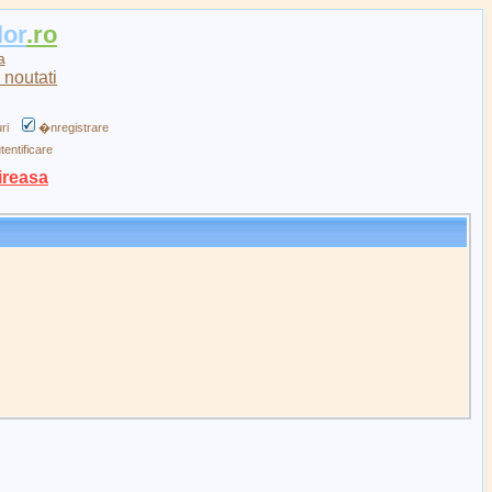
lor
.ro
a
ri
�nregistrare
tentificare
ireasa