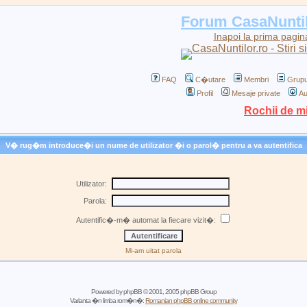
Forum CasaNunti
Inapoi la prima pagin
FAQ
C�utare
Membri
Grupu
Profil
Mesaje private
Au
Rochii de m
V� rug�m introduce�i un nume de utilizator �i o parol� pentru a va autentifica
Utilizator:
Parola:
Autentific�-m� automat la fiecare vizit�:
Mi-am uitat parola
Powered by
phpBB
© 2001, 2005 phpBB Group
Varianta �n limba rom�n�:
Romanian phpBB online community