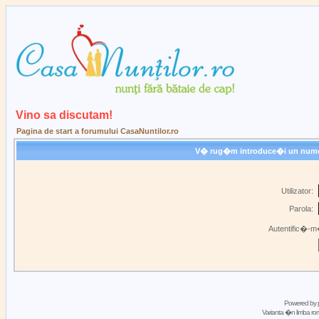
Vino sa discutam!
Pagina de start a forumului CasaNuntilor.ro
V� rug�m introduce�i un nume de
Utilizator:
Parola:
Autentific�-m�
Powered by
Varianta �n limba 