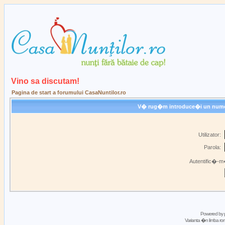
Vino sa discutam!
Pagina de start a forumului CasaNuntilor.ro
V� rug�m introduce�i un nume de
Utilizator:
Parola:
Autentific�-m�
Powered by
Varianta �n limba 