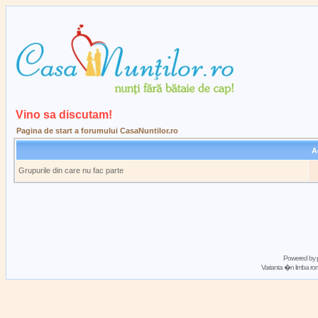
Vino sa discutam!
Pagina de start a forumului CasaNuntilor.ro
A
Grupurile din care nu fac parte
Powered by
Varianta �n limba 