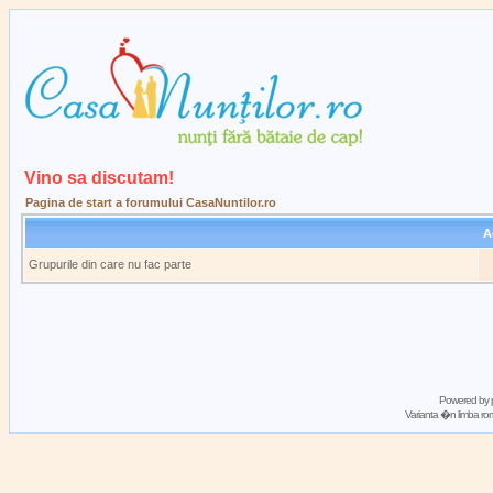
Vino sa discutam!
Pagina de start a forumului CasaNuntilor.ro
A
Grupurile din care nu fac parte
Powered by
Varianta �n limba 