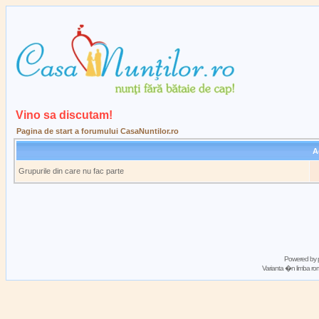
Vino sa discutam!
Pagina de start a forumului CasaNuntilor.ro
A
Grupurile din care nu fac parte
Powered by
Varianta �n limba 