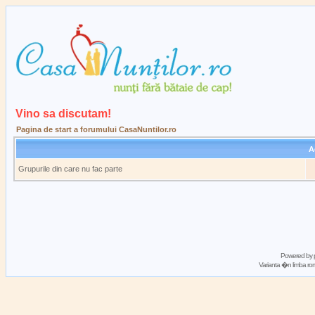
Vino sa discutam!
Pagina de start a forumului CasaNuntilor.ro
A
Grupurile din care nu fac parte
Powered by
Varianta �n limba 