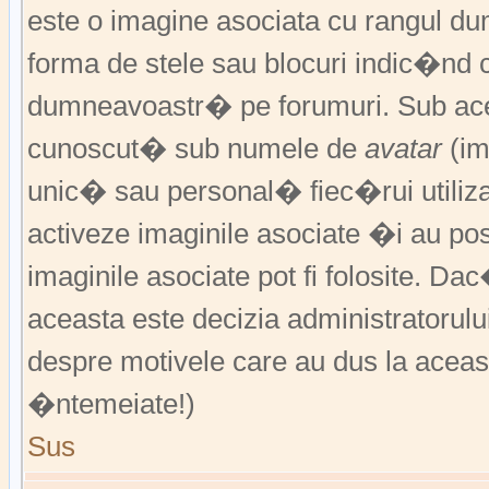
este o imagine asociata cu rangul 
forma de stele sau blocuri indic�nd 
dumneavoastr� pe forumuri. Sub acea
cunoscut� sub numele de
avatar
(im
unic� sau personal� fiec�rui utiliz
activeze imaginile asociate �i au pos
imaginile asociate pot fi folosite. Da
aceasta este decizia administratorul
despre motivele care au dus la aceas
�ntemeiate!)
Sus