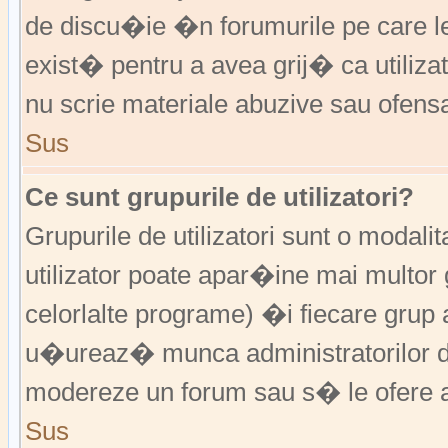
de discu�ie �n forumurile pe care 
exist� pentru a avea grij� ca utiliz
nu scrie materiale abuzive sau ofens
Sus
Ce sunt grupurile de utilizatori?
Grupurile de utilizatori sunt o modalit
utilizator poate apar�ine mai multor 
celorlalte programe) �i fiecare grup 
u�ureaz� munca administratorilor d
modereze un forum sau s� le ofere a
Sus