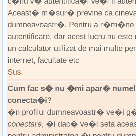
c�nd v� autentifica�i ve�i fi autent
Aceast� m�sur� previne ca cineva
dumneavoastr�. Pentru a r�m�ne au
autentificare, dar acest lucru nu es
un calculator utilizat de mai multe pe
internet, facultate etc
Sus
Cum fac s� nu �mi apar� numele de 
conecta�i?
�n profilul dumneavoastr� ve�i g
conectare
, �i dac� ve�i seta ace
pentru administratori �i pentru dumn