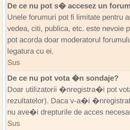
De ce nu pot s� accesez un foru
Unele forumuri pot fi limitate pentru 
vedea, citi, publica, etc. este nevoi
pot acorda doar moderatorul forumulu
legatura cu ei.
Sus
De ce nu pot vota �n sondaje?
Doar utilizatorii �nregistra�i pot vo
rezultatelor). Daca v-a�i �nregistra
nu ave�i drepturile de acces necesa
Sus