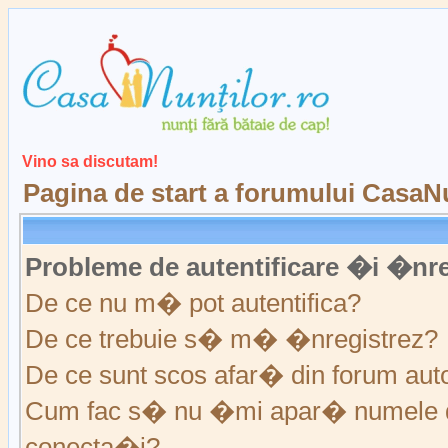
Vino sa discutam!
Pagina de start a forumului CasaNu
Probleme de autentificare �i �nre
De ce nu m� pot autentifica?
De ce trebuie s� m� �nregistrez?
De ce sunt scos afar� din forum au
Cum fac s� nu �mi apar� numele de ut
conecta�i?