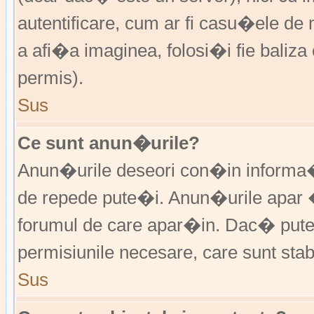
autentificare, cum ar fi casu�ele de m
a afi�a imaginea, folosi�i fie baliz
permis).
Sus
Ce sunt anun�urile?
Anun�urile deseori con�in informa�i
de repede pute�i. Anun�urile apar 
forumul de care apar�in. Dac� put
permisiunile necesare, care sunt stabi
Sus