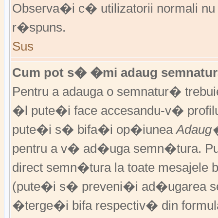
Observa�i c� utilizatorii normali nu
r�spuns.
Sus
Cum pot s� �mi adaug semnatura
Pentru a adauga o semnatur� trebu
�l pute�i face accesandu-v� profil
pute�i s� bifa�i op�iunea
Adaug�
pentru a v� ad�uga semn�tura. P
direct semn�tura la toate mesajele 
(pute�i s� preveni�i ad�ugarea s
�terge�i bifa respectiv� din formula