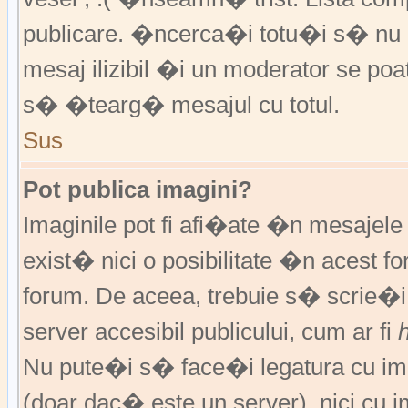
publicare. �ncerca�i totu�i s� nu �
mesaj ilizibil �i un moderator se 
s� �tearg� mesajul cu totul.
Sus
Pot publica imagini?
Imaginile pot fi afi�ate �n mesajel
exist� nici o posibilitate �n acest 
forum. De aceea, trebuie s� scrie�i
server accesibil publicului, cum ar fi
Nu pute�i s� face�i legatura cu im
(doar dac� este un server), nici cu 