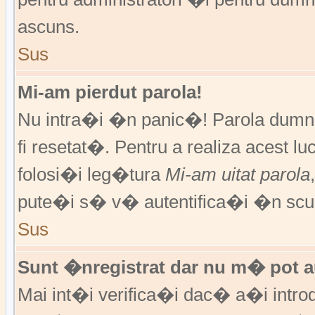
ascuns.
Sus
Mi-am pierdut parola!
Nu intra�i �n panic�! Parola dumne
fi resetat�. Pentru a realiza acest l
folosi�i leg�tura
Mi-am uitat parola
pute�i s� v� autentifica�i �n scur
Sus
Sunt �nregistrat dar nu m� pot au
Mai int�i verifica�i dac� a�i introd