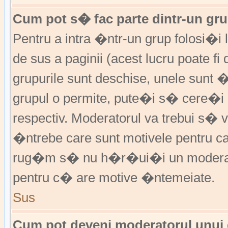
Cum pot s� fac parte dintr-un grup
Pentru a intra �ntr-un grup folosi�i
de sus a paginii (acest lucru poate fi
grupurile sunt deschise, unele sunt 
grupul o permite, pute�i s� cere�
respectiv. Moderatorul va trebui s�
�ntrebe care sunt motivele pentru 
rug�m s� nu h�r�ui�i un moderato
pentru c� are motive �ntemeiate.
Sus
Cum pot deveni moderatorul unui g