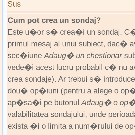
Sus
Cum pot crea un sondaj?
Este u�or s� crea�i un sondaj. C�
primul mesaj al unui subiect, dac� 
sec�iune
Adaug� un chestionar
sub
vede�i acest lucru probabil c� nu av
crea sondaje). Ar trebui s� introduce
dou� op�iuni (pentru a alege o op�
ap�sa�i pe butonul
Adaug� o op�
valabilitatea sondajului, unde peri
exista �i o limita a num�rului de op