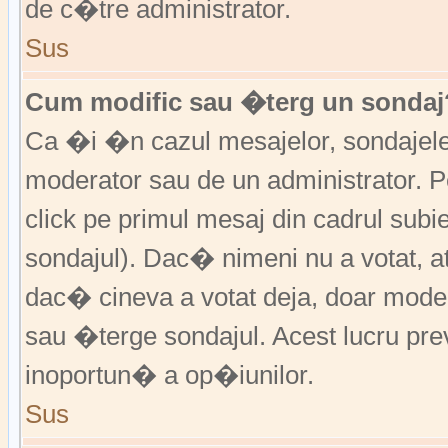
de c�tre administrator.
Sus
Cum modific sau �terg un sondaj
Ca �i �n cazul mesajelor, sondajele 
moderator sau de un administrator. P
click pe primul mesaj din cadrul subi
sondajul). Dac� nimeni nu a votat, a
dac� cineva a votat deja, doar moder
sau �terge sondajul. Acest lucru pr
inoportun� a op�iunilor.
Sus