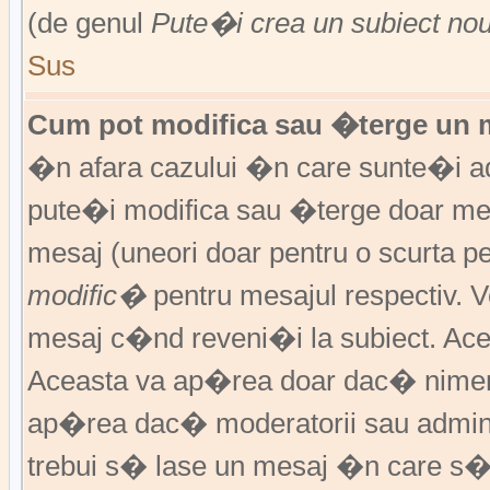
(de genul
Pute�i crea un subiect no
Sus
Cum pot modifica sau �terge un 
�n afara cazului �n care sunte�i ad
pute�i modifica sau �terge doar m
mesaj (uneori doar pentru o scurta
modific�
pentru mesajul respectiv.
mesaj c�nd reveni�i la subiect. Acea
Aceasta va ap�rea doar dac� nimen
ap�rea dac� moderatorii sau adminis
trebui s� lase un mesaj �n care s�