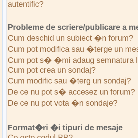
autentific?
Probleme de scriere/publicare a m
Cum deschid un subiect �n forum?
Cum pot modifica sau �terge un me
Cum pot s� �mi adaug semnatura l
Cum pot crea un sondaj?
Cum modific sau �terg un sondaj?
De ce nu pot s� accesez un forum?
De ce nu pot vota �n sondaje?
Format�ri �i tipuri de mesaje
Ce este codul BB?