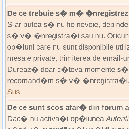
De ce trebuie s� m� �nregistrez
S-ar putea s� nu fie nevoie, depinde
s� v� �nregistra�i sau nu. Oricum,
op�iuni care nu sunt disponibile utili
mesaje private, trimiterea de email-ur
Dureaz� doar c�teva momente s�
recomand�m s� v� �nregistra�i
Sus
De ce sunt scos afar� din forum 
Dac� nu activa�i op�iunea
Autent