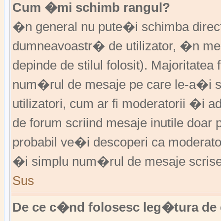
Cum �mi schimb rangul?
�n general nu pute�i schimba direct 
dumneavoastr� de utilizator, �n me
depinde de stilul folosit). Majoritatea
num�rul de mesaje pe care le-a�i sc
utilizatori, cum ar fi moderatorii �
de forum scriind mesaje inutile doar
probabil ve�i descoperi ca moderato
�i simplu num�rul de mesaje scrise
Sus
De ce c�nd folosesc leg�tura de 