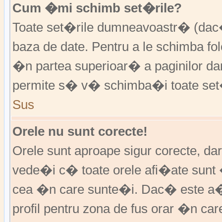
Cum �mi schimb set�rile?
Toate set�rile dumneavoastr� (dac�
baza de date. Pentru a le schimba f
�n partea superioar� a paginilor da
permite s� v� schimba�i toate set�
Sus
Orele nu sunt corecte!
Orele sunt aproape sigur corecte, d
vede�i c� toate orele afi�ate sunt 
cea �n care sunte�i. Dac� este a�
profil pentru zona de fus orar �n ca