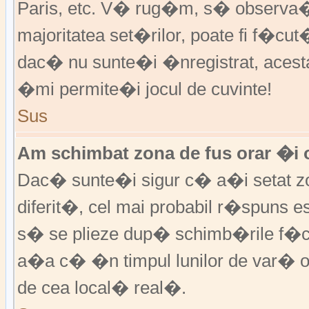
Paris, etc. V� rug�m, s� observa�i
majoritatea set�rilor, poate fi f�cut
dac� nu sunte�i �nregistrat, aces
�mi permite�i jocul de cuvinte!
Sus
Am schimbat zona de fus orar �i o
Dac� sunte�i sigur c� a�i setat zo
diferit�, cel mai probabil r�spuns e
s� se plieze dup� schimb�rile f�c
a�a c� �n timpul lunilor de var� or
de cea local� real�.