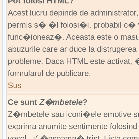
Pot folosi HTML?
Acest lucru depinde de administrator
permis s� �l folosi�i, probabil c�
func�ioneaz�. Aceasta este o ma
abuzurile care ar duce la distruger
probleme. Daca HTML este activat, �
formularul de publicare.
Sus
Ce sunt
Z�mbetele
?
Z�mbetele sau iconi�ele emotive sunt 
exprima anumite sentimente folosin
vesel , :( �nseamn� trist. Lista co