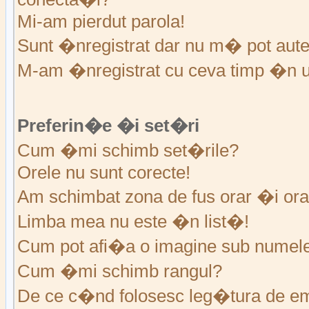
Mi-am pierdut parola!
Sunt �nregistrat dar nu m� pot auten
M-am �nregistrat cu ceva timp �n u
Preferin�e �i set�ri
Cum �mi schimb set�rile?
Orele nu sunt corecte!
Am schimbat zona de fus orar �i ora 
Limba mea nu este �n list�!
Cum pot afi�a o imagine sub numele 
Cum �mi schimb rangul?
De ce c�nd folosesc leg�tura de em