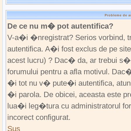
Probleme de a
De ce nu m� pot autentifica?
V-a�i �nregistrat? Serios vorbind,
autentifica. A�i fost exclus de pe s
acest lucru) ? Dac� da, ar trebui s�
forumului pentru a afla motivul. Da
�i tot nu v� pute�i autentifica, atunc
�i parola. De obicei, aceasta este p
lua�i leg�tura cu administratorul fo
incorect configurat.
Sus