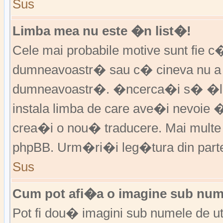
Sus
Limba mea nu este �n list�!
Cele mai probabile motive sunt fie c�
dumneavoastr� sau c� cineva nu a 
dumneavoastr�. �ncerca�i s� �l �
instala limba de care ave�i nevoie 
crea�i o nou� traducere. Mai multe in
phpBB. Urm�ri�i leg�tura din partea
Sus
Cum pot afi�a o imagine sub nume
Pot fi dou� imagini sub numele de ut