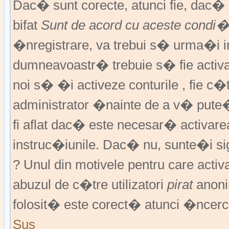
Dac� sunt corecte, atunci fie, dac
bifat
Sunt de acord cu aceste condi�
�nregistrare, va trebui s� urma�i ins
dumneavoastr� trebuie s� fie activat
noi s� �i activeze conturile , fie c
administrator �nainte de a v� pute
fi aflat dac� este necesar� activar
instruc�iunile. Dac� nu, sunte�i si
? Unul din motivele pentru care activ
abuzul de c�tre utilizatori
pirat
anoni
folosit� este corect� atunci �ncerc
Sus