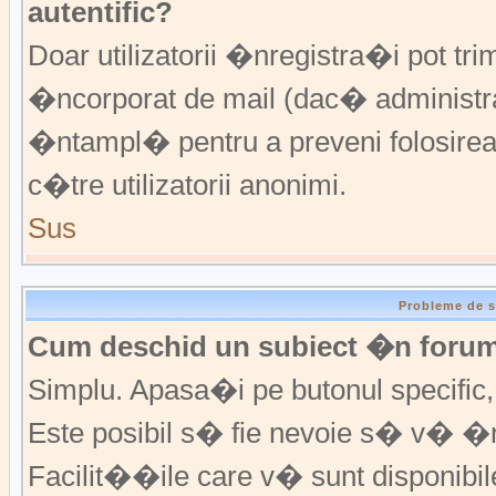
autentific?
Doar utilizatorii �nregistra�i pot trim
�ncorporat de mail (dac� administrat
�ntampl� pentru a preveni folosirea
c�tre utilizatorii anonimi.
Sus
Probleme de s
Cum deschid un subiect �n foru
Simplu. Apasa�i pe butonul specific, f
Este posibil s� fie nevoie s� v� �n
Facilit��ile care v� sunt disponibil