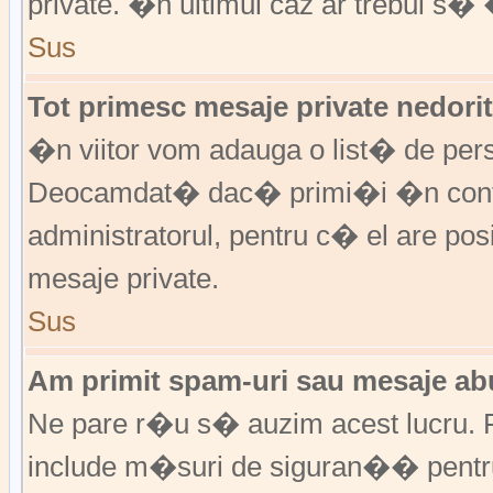
private. �n ultimul caz ar trebui s� 
Sus
Tot primesc mesaje private nedorit
�n viitor vom adauga o list� de per
Deocamdat� dac� primi�i �n cont
administratorul, pentru c� el are posi
mesaje private.
Sus
Am primit spam-uri sau mesaje abu
Ne pare r�u s� auzim acest lucru. F
include m�suri de siguran�� pentru a 