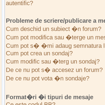
autentific?
Probleme de scriere/publicare a m
Cum deschid un subiect �n forum?
Cum pot modifica sau �terge un me
Cum pot s� �mi adaug semnatura l
Cum pot crea un sondaj?
Cum modific sau �terg un sondaj?
De ce nu pot s� accesez un forum?
De ce nu pot vota �n sondaje?
Format�ri �i tipuri de mesaje
Ce este codul BB?