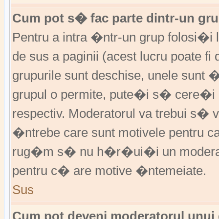
Cum pot s� fac parte dintr-un grup
Pentru a intra �ntr-un grup folosi�i
de sus a paginii (acest lucru poate fi
grupurile sunt deschise, unele sunt 
grupul o permite, pute�i s� cere�
respectiv. Moderatorul va trebui s�
�ntrebe care sunt motivele pentru 
rug�m s� nu h�r�ui�i un moderato
pentru c� are motive �ntemeiate.
Sus
Cum pot deveni moderatorul unui g