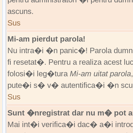
ascuns.
Sus
Mi-am pierdut parola!
Nu intra�i �n panic�! Parola dumne
fi resetat�. Pentru a realiza acest l
folosi�i leg�tura
Mi-am uitat parola
pute�i s� v� autentifica�i �n scur
Sus
Sunt �nregistrat dar nu m� pot au
Mai int�i verifica�i dac� a�i introd