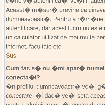
c�nd v� autentifica�i ve�i fi autent
Aceast� m�sur� previne ca cineva
dumneavoastr�. Pentru a r�m�ne au
autentificare, dar acest lucru nu es
un calculator utilizat de mai multe pe
internet, facultate etc
Sus
Cum fac s� nu �mi apar� numele de 
conecta�i?
�n profilul dumneavoastr� ve�i g
conectare
, �i dac� ve�i seta ace
pentru administratori �i pentru dumn