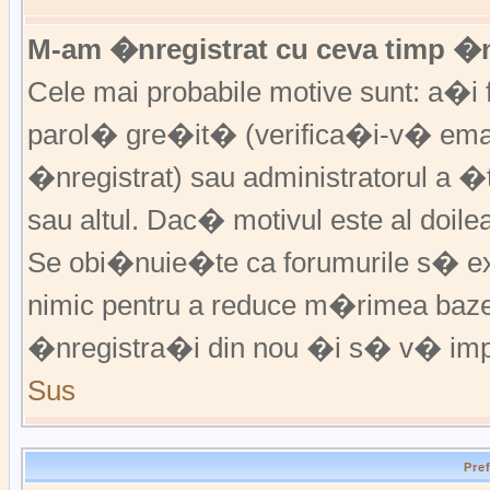
M-am �nregistrat cu ceva timp �
Cele mai probabile motive sunt: a�i f
parol� gre�it� (verifica�i-v� emai
�nregistrat) sau administratorul a 
sau altul. Dac� motivul este al doile
Se obi�nuie�te ca forumurile s� excl
nimic pentru a reduce m�rimea baz
�nregistra�i din nou �i s� v� imp
Sus
Pre