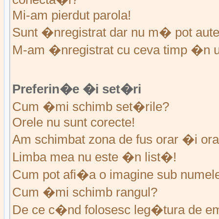
Mi-am pierdut parola!
Sunt �nregistrat dar nu m� pot auten
M-am �nregistrat cu ceva timp �n u
Preferin�e �i set�ri
Cum �mi schimb set�rile?
Orele nu sunt corecte!
Am schimbat zona de fus orar �i ora 
Limba mea nu este �n list�!
Cum pot afi�a o imagine sub numele 
Cum �mi schimb rangul?
De ce c�nd folosesc leg�tura de em