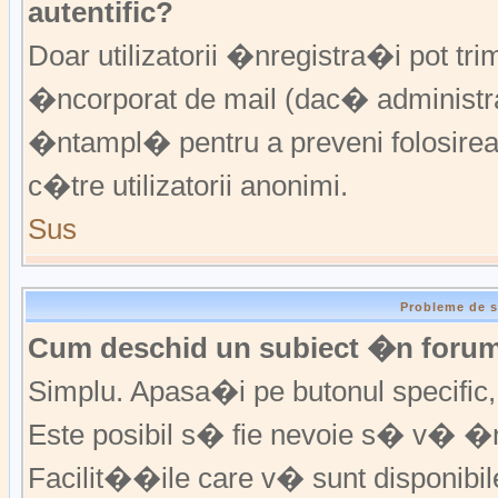
autentific?
Doar utilizatorii �nregistra�i pot trim
�ncorporat de mail (dac� administrat
�ntampl� pentru a preveni folosirea
c�tre utilizatorii anonimi.
Sus
Probleme de s
Cum deschid un subiect �n foru
Simplu. Apasa�i pe butonul specific, f
Este posibil s� fie nevoie s� v� �n
Facilit��ile care v� sunt disponibil