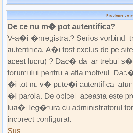
Probleme de a
De ce nu m� pot autentifica?
V-a�i �nregistrat? Serios vorbind,
autentifica. A�i fost exclus de pe s
acest lucru) ? Dac� da, ar trebui s�
forumului pentru a afla motivul. Da
�i tot nu v� pute�i autentifica, atunc
�i parola. De obicei, aceasta este p
lua�i leg�tura cu administratorul fo
incorect configurat.
Sus