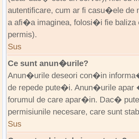
autentificare, cum ar fi casu�ele de m
a afi�a imaginea, folosi�i fie baliz
permis).
Sus
Ce sunt anun�urile?
Anun�urile deseori con�in informa�i
de repede pute�i. Anun�urile apar 
forumul de care apar�in. Dac� put
permisiunile necesare, care sunt stabi
Sus