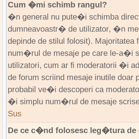
Cum �mi schimb rangul?
�n general nu pute�i schimba direct 
dumneavoastr� de utilizator, �n me
depinde de stilul folosit). Majoritatea
num�rul de mesaje pe care le-a�i sc
utilizatori, cum ar fi moderatorii �
de forum scriind mesaje inutile doar
probabil ve�i descoperi ca moderato
�i simplu num�rul de mesaje scrise
Sus
De ce c�nd folosesc leg�tura de 