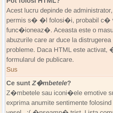
Pot folosi HTML?
Acest lucru depinde de administrator
permis s� �l folosi�i, probabil c�
func�ioneaz�. Aceasta este o ma
abuzurile care ar duce la distruger
probleme. Daca HTML este activat, �
formularul de publicare.
Sus
Ce sunt
Z�mbetele
?
Z�mbetele sau iconi�ele emotive sunt 
exprima anumite sentimente folosin
vesel , :( �nseamn� trist. Lista co