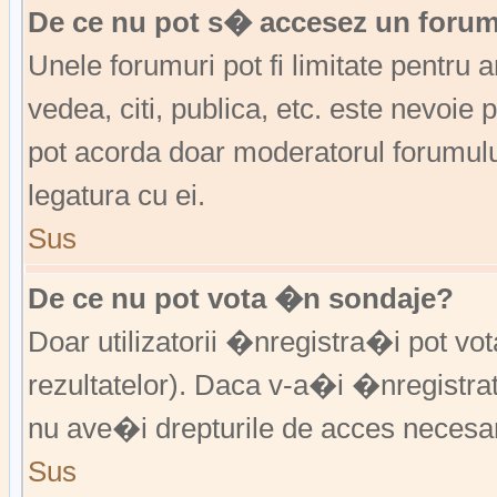
De ce nu pot s� accesez un foru
Unele forumuri pot fi limitate pentru 
vedea, citi, publica, etc. este nevoi
pot acorda doar moderatorul forumulu
legatura cu ei.
Sus
De ce nu pot vota �n sondaje?
Doar utilizatorii �nregistra�i pot vo
rezultatelor). Daca v-a�i �nregistra
nu ave�i drepturile de acces necesa
Sus