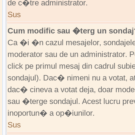
de c�tre administrator.
Sus
Cum modific sau �terg un sondaj
Ca �i �n cazul mesajelor, sondajele 
moderator sau de un administrator. P
click pe primul mesaj din cadrul subi
sondajul). Dac� nimeni nu a votat, a
dac� cineva a votat deja, doar moder
sau �terge sondajul. Acest lucru pr
inoportun� a op�iunilor.
Sus