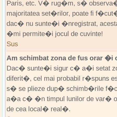
Paris, etc. V� rug�m, s� observa�i
majoritatea set�rilor, poate fi f�cut
dac� nu sunte�i �nregistrat, aces
�mi permite�i jocul de cuvinte!
Sus
Am schimbat zona de fus orar �i o
Dac� sunte�i sigur c� a�i setat zo
diferit�, cel mai probabil r�spuns e
s� se plieze dup� schimb�rile f�c
a�a c� �n timpul lunilor de var� or
de cea local� real�.