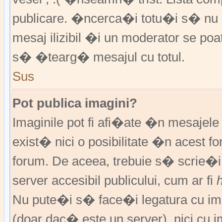
publicare. �ncerca�i totu�i s� nu �
mesaj ilizibil �i un moderator se 
s� �tearg� mesajul cu totul.
Sus
Pot publica imagini?
Imaginile pot fi afi�ate �n mesajel
exist� nici o posibilitate �n acest 
forum. De aceea, trebuie s� scrie�i
server accesibil publicului, cum ar fi
Nu pute�i s� face�i legatura cu im
(doar dac� este un server), nici cu 