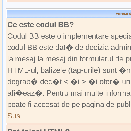
Format�r
Ce este codul BB?
Codul BB este o implementare special
codul BB este dat� de decizia admini
la mesaj la mesaj din formularul de pu
HTML-ul, balizele (tag-urile) sunt �
degrab� dec�t < �i > �i ofer� un 
afi�eaz�. Pentru mai multe informa�
poate fi accesat de pe pagina de publ
Sus