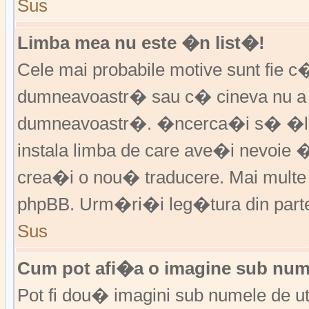
Sus
Limba mea nu este �n list�!
Cele mai probabile motive sunt fie c�
dumneavoastr� sau c� cineva nu a 
dumneavoastr�. �ncerca�i s� �l �
instala limba de care ave�i nevoie 
crea�i o nou� traducere. Mai multe in
phpBB. Urm�ri�i leg�tura din partea
Sus
Cum pot afi�a o imagine sub nume
Pot fi dou� imagini sub numele de ut