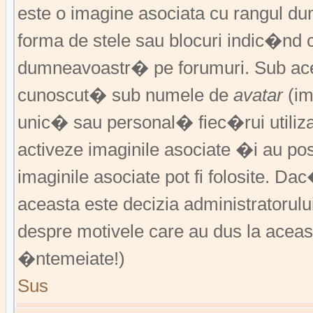
este o imagine asociata cu rangul 
forma de stele sau blocuri indic�nd 
dumneavoastr� pe forumuri. Sub acea
cunoscut� sub numele de
avatar
(im
unic� sau personal� fiec�rui utiliz
activeze imaginile asociate �i au pos
imaginile asociate pot fi folosite. Da
aceasta este decizia administratorul
despre motivele care au dus la aceas
�ntemeiate!)
Sus