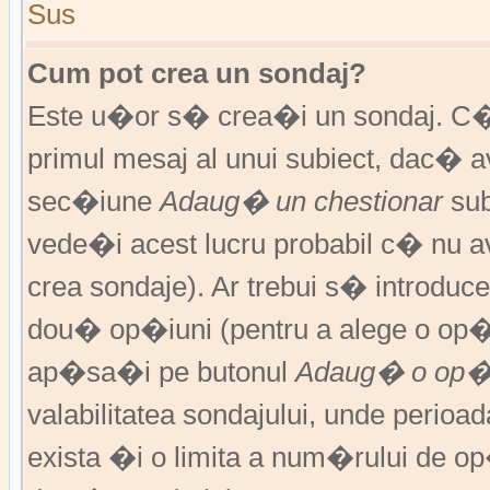
Sus
Cum pot crea un sondaj?
Este u�or s� crea�i un sondaj. C�
primul mesaj al unui subiect, dac� 
sec�iune
Adaug� un chestionar
sub
vede�i acest lucru probabil c� nu av
crea sondaje). Ar trebui s� introduce
dou� op�iuni (pentru a alege o op�
ap�sa�i pe butonul
Adaug� o op�
valabilitatea sondajului, unde peri
exista �i o limita a num�rului de op