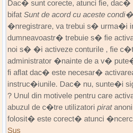
Dac� sunt corecte, atunci fie, dac
bifat
Sunt de acord cu aceste condi�
�nregistrare, va trebui s� urma�i ins
dumneavoastr� trebuie s� fie activat
noi s� �i activeze conturile , fie c
administrator �nainte de a v� pute
fi aflat dac� este necesar� activar
instruc�iunile. Dac� nu, sunte�i si
? Unul din motivele pentru care activ
abuzul de c�tre utilizatori
pirat
anoni
folosit� este corect� atunci �ncerc
Sus