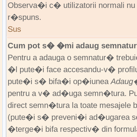
Observa�i c� utilizatorii normali nu
r�spuns.
Sus
Cum pot s� �mi adaug semnatura
Pentru a adauga o semnatur� trebu
�l pute�i face accesandu-v� profil
pute�i s� bifa�i op�iunea
Adaug�
pentru a v� ad�uga semn�tura. P
direct semn�tura la toate mesajele 
(pute�i s� preveni�i ad�ugarea s
�terge�i bifa respectiv� din formula