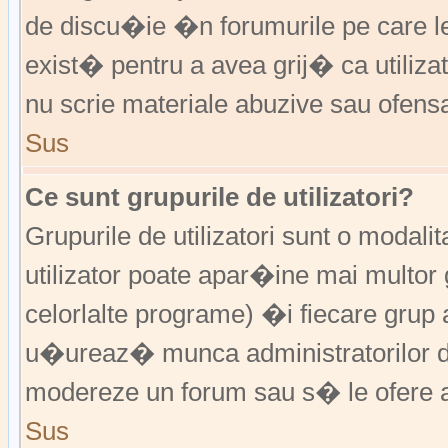
de discu�ie �n forumurile pe care 
exist� pentru a avea grij� ca utiliz
nu scrie materiale abuzive sau ofens
Sus
Ce sunt grupurile de utilizatori?
Grupurile de utilizatori sunt o modalit
utilizator poate apar�ine mai multor 
celorlalte programe) �i fiecare grup 
u�ureaz� munca administratorilor d
modereze un forum sau s� le ofere a
Sus