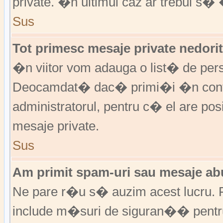
private. �n ultimul caz ar trebui s� 
Sus
Tot primesc mesaje private nedorit
�n viitor vom adauga o list� de per
Deocamdat� dac� primi�i �n cont
administratorul, pentru c� el are posi
mesaje private.
Sus
Am primit spam-uri sau mesaje abu
Ne pare r�u s� auzim acest lucru. F
include m�suri de siguran�� pentru a 