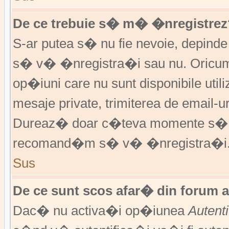
De ce trebuie s� m� �nregistrez
S-ar putea s� nu fie nevoie, depinde
s� v� �nregistra�i sau nu. Oricum,
op�iuni care nu sunt disponibile utili
mesaje private, trimiterea de email-ur
Dureaz� doar c�teva momente s�
recomand�m s� v� �nregistra�i
Sus
De ce sunt scos afar� din forum 
Dac� nu activa�i op�iunea
Autent