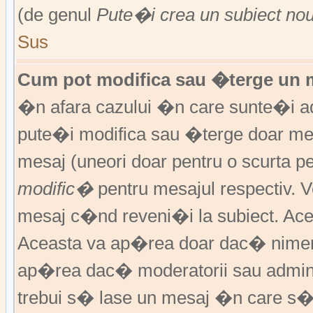
(de genul
Pute�i crea un subiect no
Sus
Cum pot modifica sau �terge un 
�n afara cazului �n care sunte�i ad
pute�i modifica sau �terge doar m
mesaj (uneori doar pentru o scurta
modific�
pentru mesajul respectiv.
mesaj c�nd reveni�i la subiect. Acea
Aceasta va ap�rea doar dac� nimen
ap�rea dac� moderatorii sau adminis
trebui s� lase un mesaj �n care s�