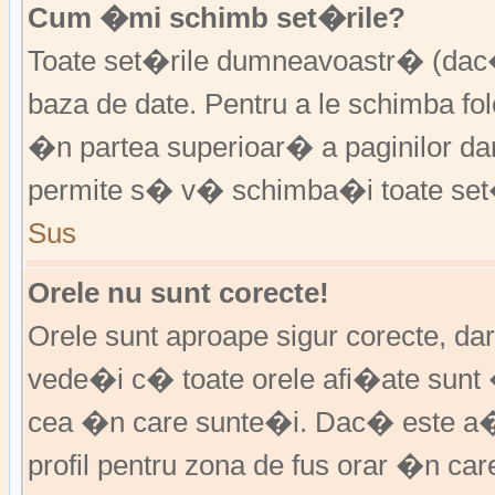
Cum �mi schimb set�rile?
Toate set�rile dumneavoastr� (dac�
baza de date. Pentru a le schimba f
�n partea superioar� a paginilor da
permite s� v� schimba�i toate set�
Sus
Orele nu sunt corecte!
Orele sunt aproape sigur corecte, d
vede�i c� toate orele afi�ate sunt 
cea �n care sunte�i. Dac� este a�
profil pentru zona de fus orar �n ca