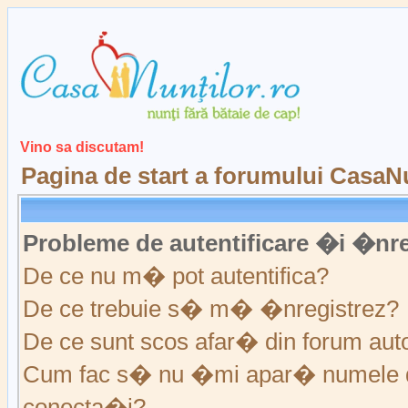
Vino sa discutam!
Pagina de start a forumului CasaNu
Probleme de autentificare �i �nre
De ce nu m� pot autentifica?
De ce trebuie s� m� �nregistrez?
De ce sunt scos afar� din forum au
Cum fac s� nu �mi apar� numele de ut
conecta�i?