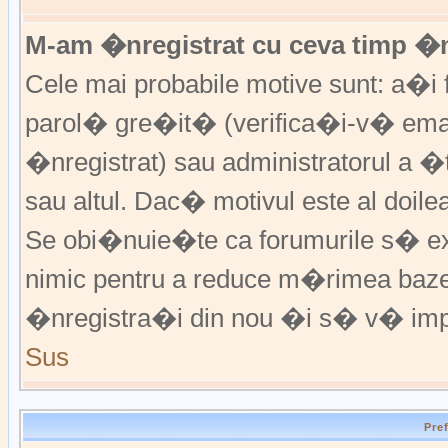
M-am �nregistrat cu ceva timp �
Cele mai probabile motive sunt: a�i f
parol� gre�it� (verifica�i-v� emai
�nregistrat) sau administratorul a 
sau altul. Dac� motivul este al doile
Se obi�nuie�te ca forumurile s� excl
nimic pentru a reduce m�rimea baz
�nregistra�i din nou �i s� v� imp
Sus
Pre