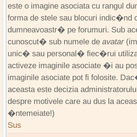
este o imagine asociata cu rangul 
forma de stele sau blocuri indic�nd 
dumneavoastr� pe forumuri. Sub acea
cunoscut� sub numele de
avatar
(im
unic� sau personal� fiec�rui utiliz
activeze imaginile asociate �i au pos
imaginile asociate pot fi folosite. Da
aceasta este decizia administratorul
despre motivele care au dus la aceas
�ntemeiate!)
Sus