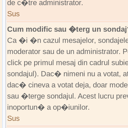
de c�tre administrator.
Sus
Cum modific sau �terg un sondaj
Ca �i �n cazul mesajelor, sondajele 
moderator sau de un administrator. P
click pe primul mesaj din cadrul subi
sondajul). Dac� nimeni nu a votat, a
dac� cineva a votat deja, doar moder
sau �terge sondajul. Acest lucru pr
inoportun� a op�iunilor.
Sus