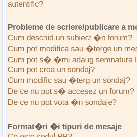
autentific?
Probleme de scriere/publicare a m
Cum deschid un subiect �n forum?
Cum pot modifica sau �terge un me
Cum pot s� �mi adaug semnatura l
Cum pot crea un sondaj?
Cum modific sau �terg un sondaj?
De ce nu pot s� accesez un forum?
De ce nu pot vota �n sondaje?
Format�ri �i tipuri de mesaje
Ce este codul BB?