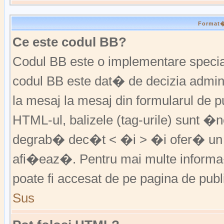
Format�r
Ce este codul BB?
Codul BB este o implementare special
codul BB este dat� de decizia admini
la mesaj la mesaj din formularul de pu
HTML-ul, balizele (tag-urile) sunt �
degrab� dec�t < �i > �i ofer� un 
afi�eaz�. Pentru mai multe informa�
poate fi accesat de pe pagina de publ
Sus