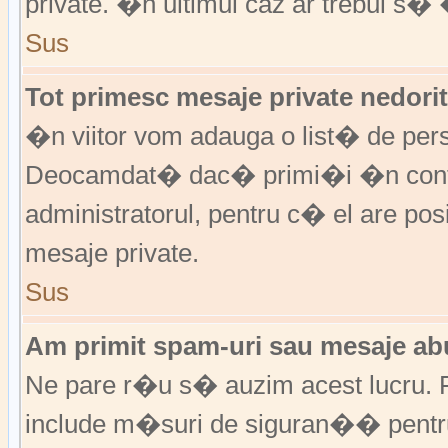
private. �n ultimul caz ar trebui s� 
Sus
Tot primesc mesaje private nedorit
�n viitor vom adauga o list� de per
Deocamdat� dac� primi�i �n cont
administratorul, pentru c� el are posi
mesaje private.
Sus
Am primit spam-uri sau mesaje abu
Ne pare r�u s� auzim acest lucru. F
include m�suri de siguran�� pentru a 