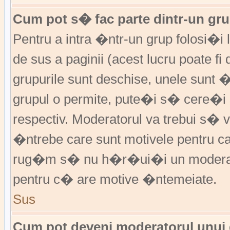
Cum pot s� fac parte dintr-un grup
Pentru a intra �ntr-un grup folosi�i
de sus a paginii (acest lucru poate fi
grupurile sunt deschise, unele sunt 
grupul o permite, pute�i s� cere�
respectiv. Moderatorul va trebui s�
�ntrebe care sunt motivele pentru 
rug�m s� nu h�r�ui�i un moderato
pentru c� are motive �ntemeiate.
Sus
Cum pot deveni moderatorul unui g