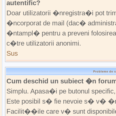
autentific?
Doar utilizatorii �nregistra�i pot trim
�ncorporat de mail (dac� administrat
�ntampl� pentru a preveni folosirea
c�tre utilizatorii anonimi.
Sus
Probleme de s
Cum deschid un subiect �n foru
Simplu. Apasa�i pe butonul specific, f
Este posibil s� fie nevoie s� v� �n
Facilit��ile care v� sunt disponibil