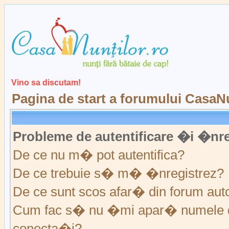
Vino sa discutam!
Pagina de start a forumului CasaNu
Probleme de autentificare �i �nre
De ce nu m� pot autentifica?
De ce trebuie s� m� �nregistrez?
De ce sunt scos afar� din forum au
Cum fac s� nu �mi apar� numele de ut
conecta�i?