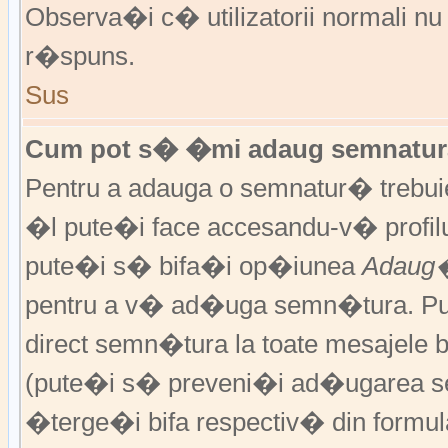
Observa�i c� utilizatorii normali nu
r�spuns.
Sus
Cum pot s� �mi adaug semnatura
Pentru a adauga o semnatur� trebu
�l pute�i face accesandu-v� profil
pute�i s� bifa�i op�iunea
Adaug�
pentru a v� ad�uga semn�tura. P
direct semn�tura la toate mesajele 
(pute�i s� preveni�i ad�ugarea s
�terge�i bifa respectiv� din formula