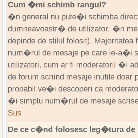
Cum �mi schimb rangul?
�n general nu pute�i schimba direct 
dumneavoastr� de utilizator, �n me
depinde de stilul folosit). Majoritatea
num�rul de mesaje pe care le-a�i sc
utilizatori, cum ar fi moderatorii �
de forum scriind mesaje inutile doar
probabil ve�i descoperi ca moderato
�i simplu num�rul de mesaje scrise
Sus
De ce c�nd folosesc leg�tura de 