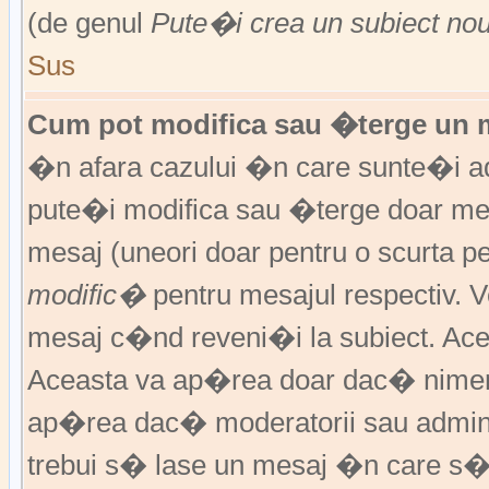
(de genul
Pute�i crea un subiect no
Sus
Cum pot modifica sau �terge un 
�n afara cazului �n care sunte�i ad
pute�i modifica sau �terge doar m
mesaj (uneori doar pentru o scurta
modific�
pentru mesajul respectiv.
mesaj c�nd reveni�i la subiect. Acea
Aceasta va ap�rea doar dac� nimen
ap�rea dac� moderatorii sau adminis
trebui s� lase un mesaj �n care s�