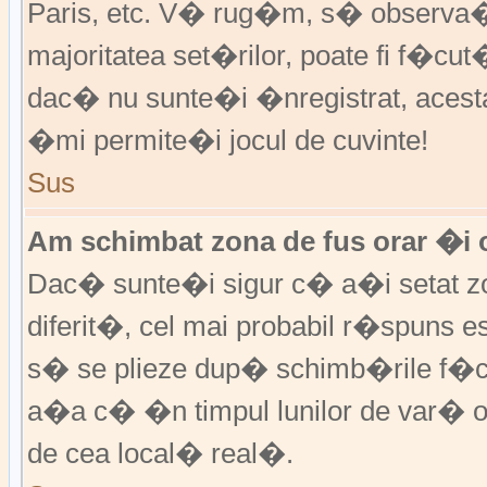
Paris, etc. V� rug�m, s� observa�i
majoritatea set�rilor, poate fi f�cut
dac� nu sunte�i �nregistrat, aces
�mi permite�i jocul de cuvinte!
Sus
Am schimbat zona de fus orar �i o
Dac� sunte�i sigur c� a�i setat zo
diferit�, cel mai probabil r�spuns e
s� se plieze dup� schimb�rile f�c
a�a c� �n timpul lunilor de var� or
de cea local� real�.