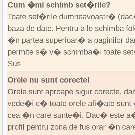
Cum �mi schimb set�rile?
Toate set�rile dumneavoastr� (dac�
baza de date. Pentru a le schimba f
�n partea superioar� a paginilor da
permite s� v� schimba�i toate set�
Sus
Orele nu sunt corecte!
Orele sunt aproape sigur corecte, d
vede�i c� toate orele afi�ate sunt 
cea �n care sunte�i. Dac� este a�
profil pentru zona de fus orar �n ca