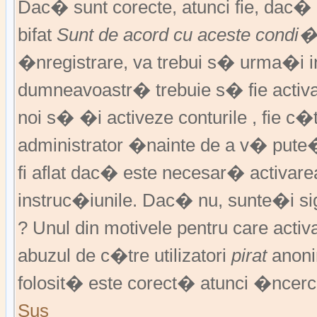
Dac� sunt corecte, atunci fie, dac
bifat
Sunt de acord cu aceste condi�
�nregistrare, va trebui s� urma�i ins
dumneavoastr� trebuie s� fie activat
noi s� �i activeze conturile , fie c
administrator �nainte de a v� pute
fi aflat dac� este necesar� activar
instruc�iunile. Dac� nu, sunte�i si
? Unul din motivele pentru care activ
abuzul de c�tre utilizatori
pirat
anoni
folosit� este corect� atunci �ncerc
Sus