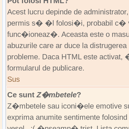
Pot folosi HTML?
Acest lucru depinde de administrator
permis s� �l folosi�i, probabil c�
func�ioneaz�. Aceasta este o ma
abuzurile care ar duce la distruger
probleme. Daca HTML este activat, �
formularul de publicare.
Sus
Ce sunt
Z�mbetele
?
Z�mbetele sau iconi�ele emotive sunt 
exprima anumite sentimente folosin
vesel , :( �nseamn� trist. Lista co