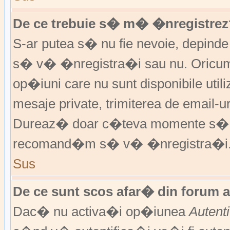
De ce trebuie s� m� �nregistrez
S-ar putea s� nu fie nevoie, depinde
s� v� �nregistra�i sau nu. Oricum,
op�iuni care nu sunt disponibile utili
mesaje private, trimiterea de email-ur
Dureaz� doar c�teva momente s�
recomand�m s� v� �nregistra�i
Sus
De ce sunt scos afar� din forum 
Dac� nu activa�i op�iunea
Autent