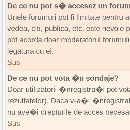
De ce nu pot s� accesez un foru
Unele forumuri pot fi limitate pentru 
vedea, citi, publica, etc. este nevoi
pot acorda doar moderatorul forumulu
legatura cu ei.
Sus
De ce nu pot vota �n sondaje?
Doar utilizatorii �nregistra�i pot vo
rezultatelor). Daca v-a�i �nregistra
nu ave�i drepturile de acces necesa
Sus