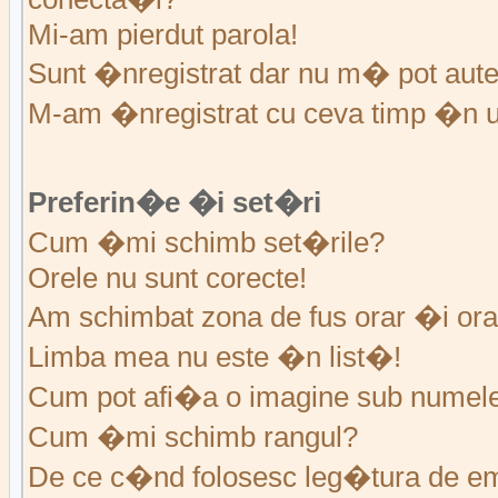
Mi-am pierdut parola!
Sunt �nregistrat dar nu m� pot auten
M-am �nregistrat cu ceva timp �n u
Preferin�e �i set�ri
Cum �mi schimb set�rile?
Orele nu sunt corecte!
Am schimbat zona de fus orar �i ora 
Limba mea nu este �n list�!
Cum pot afi�a o imagine sub numele 
Cum �mi schimb rangul?
De ce c�nd folosesc leg�tura de em