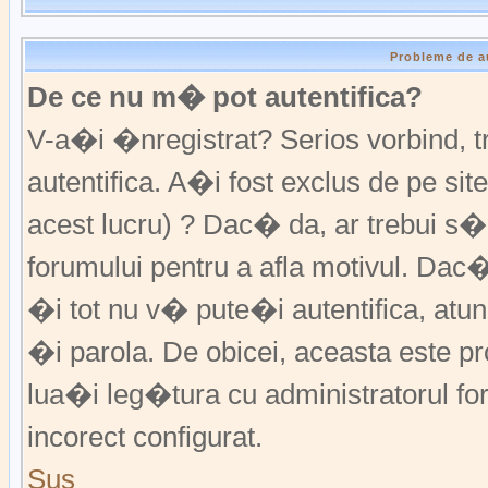
Probleme de a
De ce nu m� pot autentifica?
V-a�i �nregistrat? Serios vorbind,
autentifica. A�i fost exclus de pe s
acest lucru) ? Dac� da, ar trebui s�
forumului pentru a afla motivul. Da
�i tot nu v� pute�i autentifica, atunc
�i parola. De obicei, aceasta este p
lua�i leg�tura cu administratorul fo
incorect configurat.
Sus