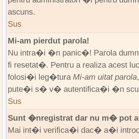
ascuns.
Sus
Mi-am pierdut parola!
Nu intra�i �n panic�! Parola dumne
fi resetat�. Pentru a realiza acest l
folosi�i leg�tura
Mi-am uitat parola
pute�i s� v� autentifica�i �n scur
Sus
Sunt �nregistrat dar nu m� pot au
Mai int�i verifica�i dac� a�i introd