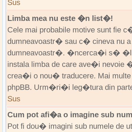
Sus
Limba mea nu este �n list�!
Cele mai probabile motive sunt fie c�
dumneavoastr� sau c� cineva nu a 
dumneavoastr�. �ncerca�i s� �l �
instala limba de care ave�i nevoie 
crea�i o nou� traducere. Mai multe in
phpBB. Urm�ri�i leg�tura din partea
Sus
Cum pot afi�a o imagine sub nume
Pot fi dou� imagini sub numele de ut