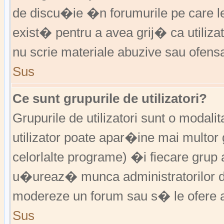
de discu�ie �n forumurile pe care 
exist� pentru a avea grij� ca utiliz
nu scrie materiale abuzive sau ofens
Sus
Ce sunt grupurile de utilizatori?
Grupurile de utilizatori sunt o modalit
utilizator poate apar�ine mai multor 
celorlalte programe) �i fiecare grup 
u�ureaz� munca administratorilor d
modereze un forum sau s� le ofere a
Sus