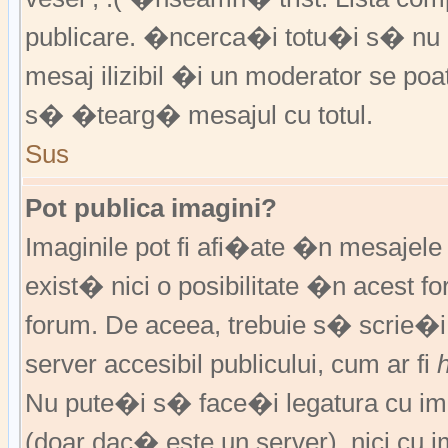
publicare. �ncerca�i totu�i s� nu �
mesaj ilizibil �i un moderator se 
s� �tearg� mesajul cu totul.
Sus
Pot publica imagini?
Imaginile pot fi afi�ate �n mesajel
exist� nici o posibilitate �n acest 
forum. De aceea, trebuie s� scrie�i
server accesibil publicului, cum ar fi
Nu pute�i s� face�i legatura cu im
(doar dac� este un server), nici cu 