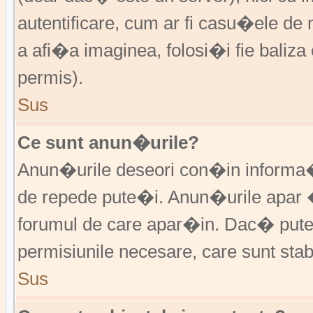
autentificare, cum ar fi casu�ele de m
a afi�a imaginea, folosi�i fie baliz
permis).
Sus
Ce sunt anun�urile?
Anun�urile deseori con�in informa�i
de repede pute�i. Anun�urile apar 
forumul de care apar�in. Dac� put
permisiunile necesare, care sunt stabi
Sus