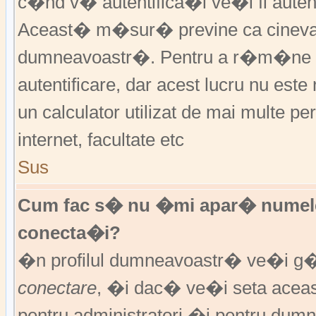
c�nd v� autentifica�i ve�i fi autent
Aceast� m�sur� previne ca cineva
dumneavoastr�. Pentru a r�m�ne au
autentificare, dar acest lucru nu es
un calculator utilizat de mai multe pe
internet, facultate etc
Sus
Cum fac s� nu �mi apar� numele de 
conecta�i?
�n profilul dumneavoastr� ve�i g
conectare
, �i dac� ve�i seta ace
pentru administratori �i pentru dumn