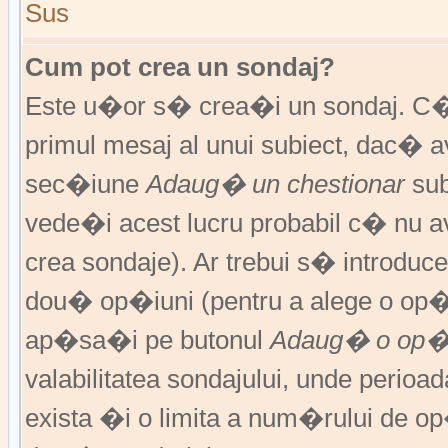
Sus
Cum pot crea un sondaj?
Este u�or s� crea�i un sondaj. C�
primul mesaj al unui subiect, dac� 
sec�iune
Adaug� un chestionar
sub
vede�i acest lucru probabil c� nu av
crea sondaje). Ar trebui s� introduce
dou� op�iuni (pentru a alege o op�
ap�sa�i pe butonul
Adaug� o op�
valabilitatea sondajului, unde peri
exista �i o limita a num�rului de op