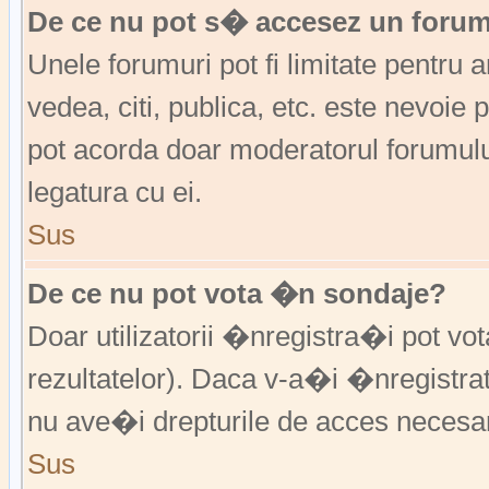
De ce nu pot s� accesez un foru
Unele forumuri pot fi limitate pentru 
vedea, citi, publica, etc. este nevoi
pot acorda doar moderatorul forumulu
legatura cu ei.
Sus
De ce nu pot vota �n sondaje?
Doar utilizatorii �nregistra�i pot vo
rezultatelor). Daca v-a�i �nregistra
nu ave�i drepturile de acces necesa
Sus