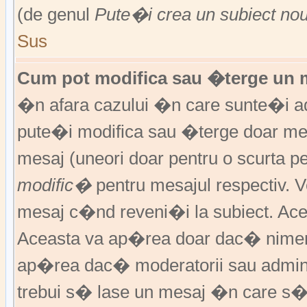
(de genul
Pute�i crea un subiect no
Sus
Cum pot modifica sau �terge un 
�n afara cazului �n care sunte�i ad
pute�i modifica sau �terge doar m
mesaj (uneori doar pentru o scurta
modific�
pentru mesajul respectiv.
mesaj c�nd reveni�i la subiect. Acea
Aceasta va ap�rea doar dac� nimen
ap�rea dac� moderatorii sau adminis
trebui s� lase un mesaj �n care s�