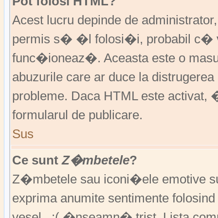
Pot folosi HTML?
Acest lucru depinde de administrator
permis s� �l folosi�i, probabil c�
func�ioneaz�. Aceasta este o ma
abuzurile care ar duce la distruger
probleme. Daca HTML este activat, �
formularul de publicare.
Sus
Ce sunt
Z�mbetele
?
Z�mbetele sau iconi�ele emotive sunt 
exprima anumite sentimente folosin
vesel , :( �nseamn� trist. Lista co