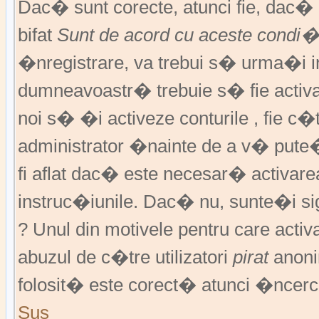
Dac� sunt corecte, atunci fie, dac
bifat
Sunt de acord cu aceste condi�
�nregistrare, va trebui s� urma�i ins
dumneavoastr� trebuie s� fie activat
noi s� �i activeze conturile , fie c
administrator �nainte de a v� pute
fi aflat dac� este necesar� activar
instruc�iunile. Dac� nu, sunte�i si
? Unul din motivele pentru care activ
abuzul de c�tre utilizatori
pirat
anoni
folosit� este corect� atunci �ncerc
Sus