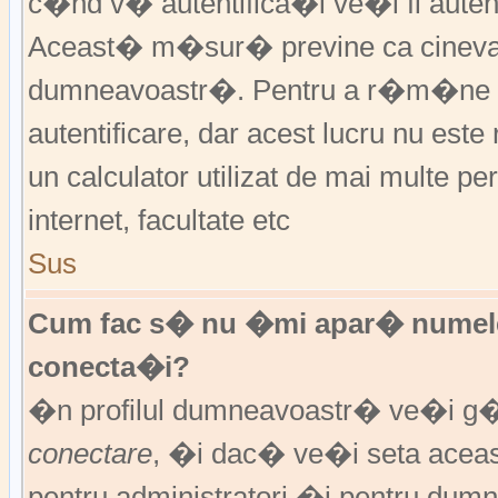
c�nd v� autentifica�i ve�i fi autent
Aceast� m�sur� previne ca cineva
dumneavoastr�. Pentru a r�m�ne au
autentificare, dar acest lucru nu es
un calculator utilizat de mai multe pe
internet, facultate etc
Sus
Cum fac s� nu �mi apar� numele de 
conecta�i?
�n profilul dumneavoastr� ve�i g
conectare
, �i dac� ve�i seta ace
pentru administratori �i pentru dumn