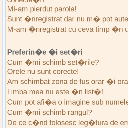
Mi-am pierdut parola!
Sunt �nregistrat dar nu m� pot auten
M-am �nregistrat cu ceva timp �n u
Preferin�e �i set�ri
Cum �mi schimb set�rile?
Orele nu sunt corecte!
Am schimbat zona de fus orar �i ora 
Limba mea nu este �n list�!
Cum pot afi�a o imagine sub numele 
Cum �mi schimb rangul?
De ce c�nd folosesc leg�tura de em