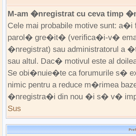
M-am �nregistrat cu ceva timp �
Cele mai probabile motive sunt: a�i f
parol� gre�it� (verifica�i-v� emai
�nregistrat) sau administratorul a 
sau altul. Dac� motivul este al doile
Se obi�nuie�te ca forumurile s� excl
nimic pentru a reduce m�rimea baz
�nregistra�i din nou �i s� v� imp
Sus
Pre