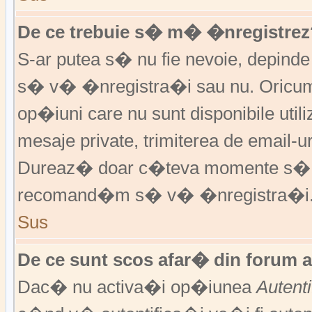
De ce trebuie s� m� �nregistrez
S-ar putea s� nu fie nevoie, depinde
s� v� �nregistra�i sau nu. Oricum,
op�iuni care nu sunt disponibile utili
mesaje private, trimiterea de email-ur
Dureaz� doar c�teva momente s�
recomand�m s� v� �nregistra�i
Sus
De ce sunt scos afar� din forum 
Dac� nu activa�i op�iunea
Autent