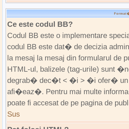
Format�r
Ce este codul BB?
Codul BB este o implementare special
codul BB este dat� de decizia admini
la mesaj la mesaj din formularul de pu
HTML-ul, balizele (tag-urile) sunt �
degrab� dec�t < �i > �i ofer� un 
afi�eaz�. Pentru mai multe informa�
poate fi accesat de pe pagina de publ
Sus