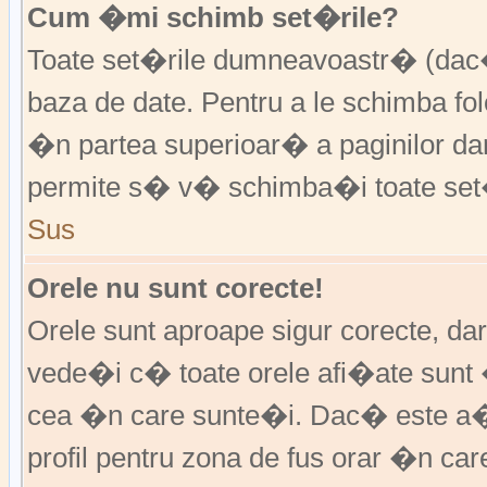
Cum �mi schimb set�rile?
Toate set�rile dumneavoastr� (dac�
baza de date. Pentru a le schimba f
�n partea superioar� a paginilor da
permite s� v� schimba�i toate set�
Sus
Orele nu sunt corecte!
Orele sunt aproape sigur corecte, d
vede�i c� toate orele afi�ate sunt 
cea �n care sunte�i. Dac� este a�
profil pentru zona de fus orar �n ca