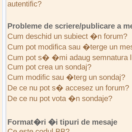
autentific?
Probleme de scriere/publicare a m
Cum deschid un subiect �n forum?
Cum pot modifica sau �terge un me
Cum pot s� �mi adaug semnatura l
Cum pot crea un sondaj?
Cum modific sau �terg un sondaj?
De ce nu pot s� accesez un forum?
De ce nu pot vota �n sondaje?
Format�ri �i tipuri de mesaje
Ce este codul BB?