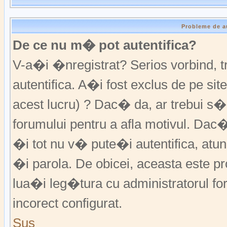
Probleme de a
De ce nu m� pot autentifica?
V-a�i �nregistrat? Serios vorbind,
autentifica. A�i fost exclus de pe s
acest lucru) ? Dac� da, ar trebui s�
forumului pentru a afla motivul. Da
�i tot nu v� pute�i autentifica, atunc
�i parola. De obicei, aceasta este p
lua�i leg�tura cu administratorul fo
incorect configurat.
Sus