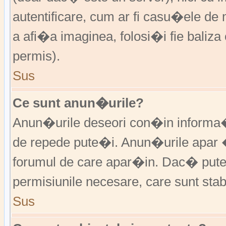
autentificare, cum ar fi casu�ele de m
a afi�a imaginea, folosi�i fie baliz
permis).
Sus
Ce sunt anun�urile?
Anun�urile deseori con�in informa�i
de repede pute�i. Anun�urile apar 
forumul de care apar�in. Dac� put
permisiunile necesare, care sunt stabi
Sus