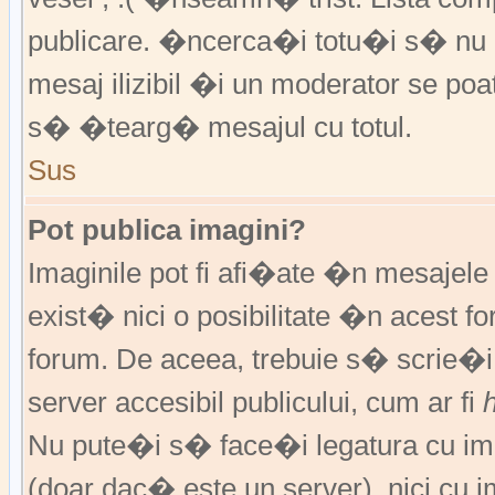
publicare. �ncerca�i totu�i s� nu �
mesaj ilizibil �i un moderator se 
s� �tearg� mesajul cu totul.
Sus
Pot publica imagini?
Imaginile pot fi afi�ate �n mesajel
exist� nici o posibilitate �n acest 
forum. De aceea, trebuie s� scrie�i
server accesibil publicului, cum ar fi
Nu pute�i s� face�i legatura cu im
(doar dac� este un server), nici cu 