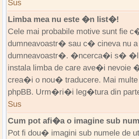
Sus
Limba mea nu este �n list�!
Cele mai probabile motive sunt fie c�
dumneavoastr� sau c� cineva nu a 
dumneavoastr�. �ncerca�i s� �l �
instala limba de care ave�i nevoie 
crea�i o nou� traducere. Mai multe in
phpBB. Urm�ri�i leg�tura din partea
Sus
Cum pot afi�a o imagine sub nume
Pot fi dou� imagini sub numele de ut