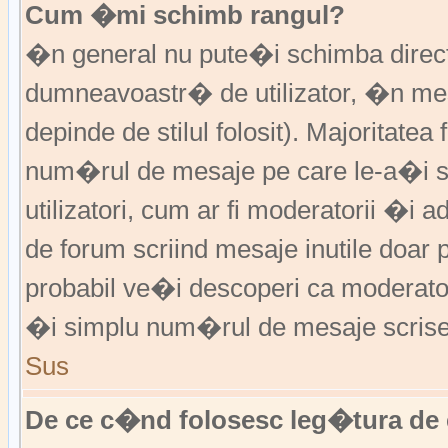
Cum �mi schimb rangul?
�n general nu pute�i schimba direct 
dumneavoastr� de utilizator, �n me
depinde de stilul folosit). Majoritatea
num�rul de mesaje pe care le-a�i sc
utilizatori, cum ar fi moderatorii �
de forum scriind mesaje inutile doar
probabil ve�i descoperi ca moderato
�i simplu num�rul de mesaje scrise
Sus
De ce c�nd folosesc leg�tura de 