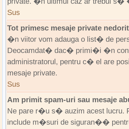
private. �n ultimul caz ar trebui s� 
Sus
Tot primesc mesaje private nedorit
�n viitor vom adauga o list� de per
Deocamdat� dac� primi�i �n cont
administratorul, pentru c� el are posi
mesaje private.
Sus
Am primit spam-uri sau mesaje abu
Ne pare r�u s� auzim acest lucru. F
include m�suri de siguran�� pentru a 