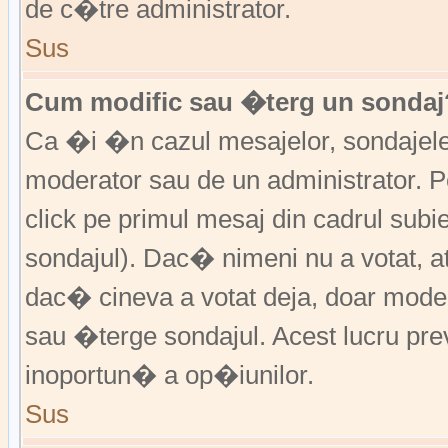
de c�tre administrator.
Sus
Cum modific sau �terg un sondaj
Ca �i �n cazul mesajelor, sondajele 
moderator sau de un administrator. P
click pe primul mesaj din cadrul subi
sondajul). Dac� nimeni nu a votat, a
dac� cineva a votat deja, doar moder
sau �terge sondajul. Acest lucru pr
inoportun� a op�iunilor.
Sus