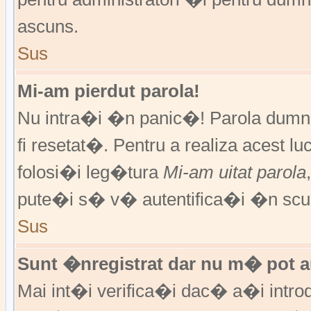
ascuns.
Sus
Mi-am pierdut parola!
Nu intra�i �n panic�! Parola dumne
fi resetat�. Pentru a realiza acest l
folosi�i leg�tura
Mi-am uitat parola
pute�i s� v� autentifica�i �n scur
Sus
Sunt �nregistrat dar nu m� pot au
Mai int�i verifica�i dac� a�i introd