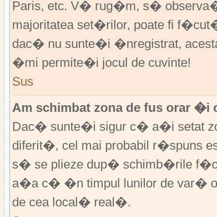
Paris, etc. V� rug�m, s� observa�i
majoritatea set�rilor, poate fi f�cut
dac� nu sunte�i �nregistrat, aces
�mi permite�i jocul de cuvinte!
Sus
Am schimbat zona de fus orar �i o
Dac� sunte�i sigur c� a�i setat zo
diferit�, cel mai probabil r�spuns e
s� se plieze dup� schimb�rile f�c
a�a c� �n timpul lunilor de var� or
de cea local� real�.