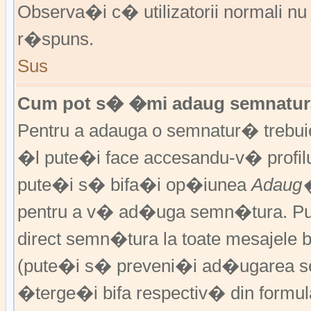
Observa�i c� utilizatorii normali nu
r�spuns.
Sus
Cum pot s� �mi adaug semnatura
Pentru a adauga o semnatur� trebu
�l pute�i face accesandu-v� profil
pute�i s� bifa�i op�iunea
Adaug�
pentru a v� ad�uga semn�tura. P
direct semn�tura la toate mesajele 
(pute�i s� preveni�i ad�ugarea s
�terge�i bifa respectiv� din formula