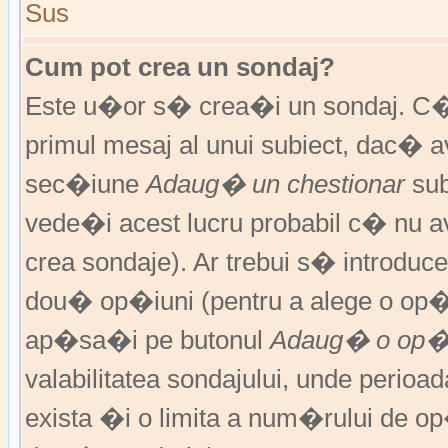
Sus
Cum pot crea un sondaj?
Este u�or s� crea�i un sondaj. C�
primul mesaj al unui subiect, dac� 
sec�iune
Adaug� un chestionar
sub
vede�i acest lucru probabil c� nu av
crea sondaje). Ar trebui s� introduce
dou� op�iuni (pentru a alege o op�
ap�sa�i pe butonul
Adaug� o op�
valabilitatea sondajului, unde peri
exista �i o limita a num�rului de op