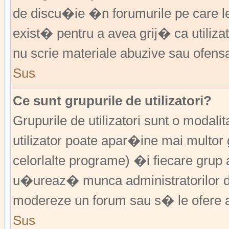
de discu�ie �n forumurile pe care 
exist� pentru a avea grij� ca utiliz
nu scrie materiale abuzive sau ofens
Sus
Ce sunt grupurile de utilizatori?
Grupurile de utilizatori sunt o modalit
utilizator poate apar�ine mai multor 
celorlalte programe) �i fiecare grup 
u�ureaz� munca administratorilor d
modereze un forum sau s� le ofere a
Sus