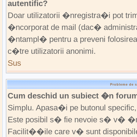
autentific?
Doar utilizatorii �nregistra�i pot trim
�ncorporat de mail (dac� administrat
�ntampl� pentru a preveni folosirea
c�tre utilizatorii anonimi.
Sus
Probleme de s
Cum deschid un subiect �n foru
Simplu. Apasa�i pe butonul specific, f
Este posibil s� fie nevoie s� v� �n
Facilit��ile care v� sunt disponibil