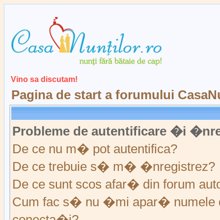
Vino sa discutam!
Pagina de start a forumului CasaNu
Probleme de autentificare �i �nre
De ce nu m� pot autentifica?
De ce trebuie s� m� �nregistrez?
De ce sunt scos afar� din forum au
Cum fac s� nu �mi apar� numele de ut
conecta�i?