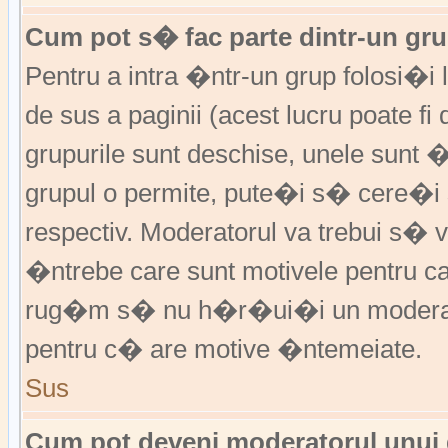
Cum pot s� fac parte dintr-un grup
Pentru a intra �ntr-un grup folosi�i
de sus a paginii (acest lucru poate fi
grupurile sunt deschise, unele sunt 
grupul o permite, pute�i s� cere�
respectiv. Moderatorul va trebui s�
�ntrebe care sunt motivele pentru 
rug�m s� nu h�r�ui�i un moderato
pentru c� are motive �ntemeiate.
Sus
Cum pot deveni moderatorul unui g