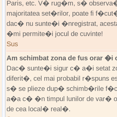
Paris, etc. V� rug�m, s� observa�i
majoritatea set�rilor, poate fi f�cut
dac� nu sunte�i �nregistrat, aces
�mi permite�i jocul de cuvinte!
Sus
Am schimbat zona de fus orar �i o
Dac� sunte�i sigur c� a�i setat zo
diferit�, cel mai probabil r�spuns e
s� se plieze dup� schimb�rile f�c
a�a c� �n timpul lunilor de var� or
de cea local� real�.