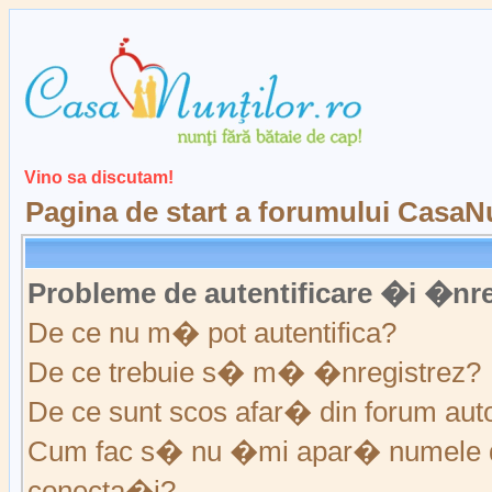
Vino sa discutam!
Pagina de start a forumului CasaNu
Probleme de autentificare �i �nre
De ce nu m� pot autentifica?
De ce trebuie s� m� �nregistrez?
De ce sunt scos afar� din forum au
Cum fac s� nu �mi apar� numele de ut
conecta�i?