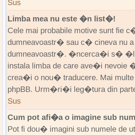
Sus
Limba mea nu este �n list�!
Cele mai probabile motive sunt fie c�
dumneavoastr� sau c� cineva nu a 
dumneavoastr�. �ncerca�i s� �l �
instala limba de care ave�i nevoie 
crea�i o nou� traducere. Mai multe in
phpBB. Urm�ri�i leg�tura din partea
Sus
Cum pot afi�a o imagine sub nume
Pot fi dou� imagini sub numele de ut