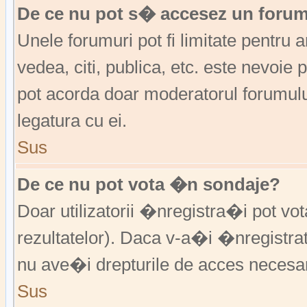
De ce nu pot s� accesez un foru
Unele forumuri pot fi limitate pentru 
vedea, citi, publica, etc. este nevoi
pot acorda doar moderatorul forumulu
legatura cu ei.
Sus
De ce nu pot vota �n sondaje?
Doar utilizatorii �nregistra�i pot vo
rezultatelor). Daca v-a�i �nregistra
nu ave�i drepturile de acces necesa
Sus