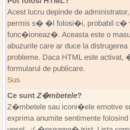
Pot folosi HTML?
Acest lucru depinde de administrator
permis s� �l folosi�i, probabil c�
func�ioneaz�. Aceasta este o ma
abuzurile care ar duce la distruger
probleme. Daca HTML este activat, �
formularul de publicare.
Sus
Ce sunt
Z�mbetele
?
Z�mbetele sau iconi�ele emotive sunt 
exprima anumite sentimente folosin
vesel , :( �nseamn� trist. Lista co