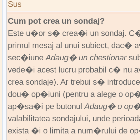
Sus
Cum pot crea un sondaj?
Este u�or s� crea�i un sondaj. C�
primul mesaj al unui subiect, dac� 
sec�iune
Adaug� un chestionar
sub
vede�i acest lucru probabil c� nu av
crea sondaje). Ar trebui s� introduce
dou� op�iuni (pentru a alege o op�
ap�sa�i pe butonul
Adaug� o op�
valabilitatea sondajului, unde peri
exista �i o limita a num�rului de op