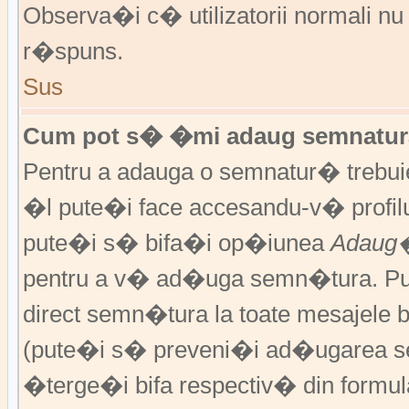
Observa�i c� utilizatorii normali nu
r�spuns.
Sus
Cum pot s� �mi adaug semnatura
Pentru a adauga o semnatur� trebu
�l pute�i face accesandu-v� profil
pute�i s� bifa�i op�iunea
Adaug�
pentru a v� ad�uga semn�tura. P
direct semn�tura la toate mesajele 
(pute�i s� preveni�i ad�ugarea s
�terge�i bifa respectiv� din formula