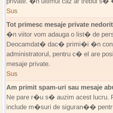
private. �n ultimul caz ar trebui s� 
Sus
Tot primesc mesaje private nedorit
�n viitor vom adauga o list� de per
Deocamdat� dac� primi�i �n cont
administratorul, pentru c� el are posi
mesaje private.
Sus
Am primit spam-uri sau mesaje abu
Ne pare r�u s� auzim acest lucru. F
include m�suri de siguran�� pentru a 