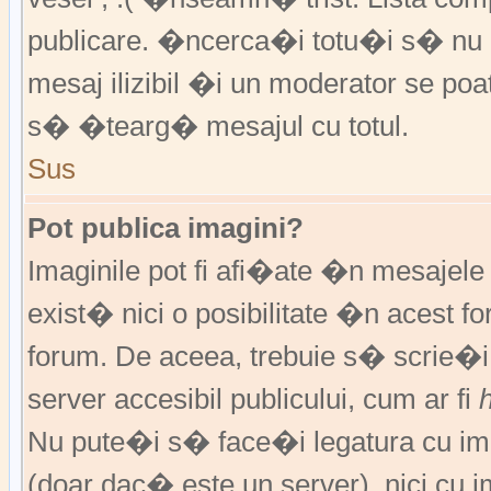
publicare. �ncerca�i totu�i s� nu �
mesaj ilizibil �i un moderator se 
s� �tearg� mesajul cu totul.
Sus
Pot publica imagini?
Imaginile pot fi afi�ate �n mesajel
exist� nici o posibilitate �n acest 
forum. De aceea, trebuie s� scrie�i
server accesibil publicului, cum ar fi
Nu pute�i s� face�i legatura cu im
(doar dac� este un server), nici cu 