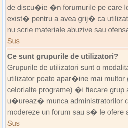
de discu�ie �n forumurile pe care 
exist� pentru a avea grij� ca utiliz
nu scrie materiale abuzive sau ofens
Sus
Ce sunt grupurile de utilizatori?
Grupurile de utilizatori sunt o modalit
utilizator poate apar�ine mai multor 
celorlalte programe) �i fiecare grup 
u�ureaz� munca administratorilor d
modereze un forum sau s� le ofere a
Sus