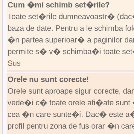
Cum �mi schimb set�rile?
Toate set�rile dumneavoastr� (dac�
baza de date. Pentru a le schimba f
�n partea superioar� a paginilor da
permite s� v� schimba�i toate set�
Sus
Orele nu sunt corecte!
Orele sunt aproape sigur corecte, d
vede�i c� toate orele afi�ate sunt 
cea �n care sunte�i. Dac� este a�
profil pentru zona de fus orar �n ca