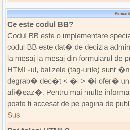
Format�r
Ce este codul BB?
Codul BB este o implementare special
codul BB este dat� de decizia admini
la mesaj la mesaj din formularul de pu
HTML-ul, balizele (tag-urile) sunt �
degrab� dec�t < �i > �i ofer� un 
afi�eaz�. Pentru mai multe informa�
poate fi accesat de pe pagina de publ
Sus