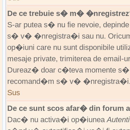
De ce trebuie s� m� �nregistrez
S-ar putea s� nu fie nevoie, depinde
s� v� �nregistra�i sau nu. Oricum,
op�iuni care nu sunt disponibile utili
mesaje private, trimiterea de email-ur
Dureaz� doar c�teva momente s�
recomand�m s� v� �nregistra�i
Sus
De ce sunt scos afar� din forum 
Dac� nu activa�i op�iunea
Autent