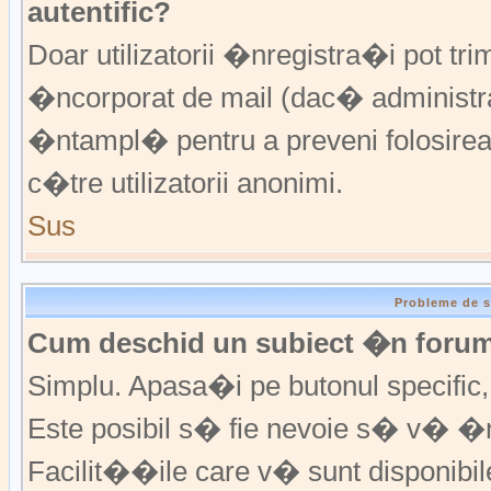
autentific?
Doar utilizatorii �nregistra�i pot trim
�ncorporat de mail (dac� administrat
�ntampl� pentru a preveni folosirea
c�tre utilizatorii anonimi.
Sus
Probleme de s
Cum deschid un subiect �n foru
Simplu. Apasa�i pe butonul specific, f
Este posibil s� fie nevoie s� v� �n
Facilit��ile care v� sunt disponibil