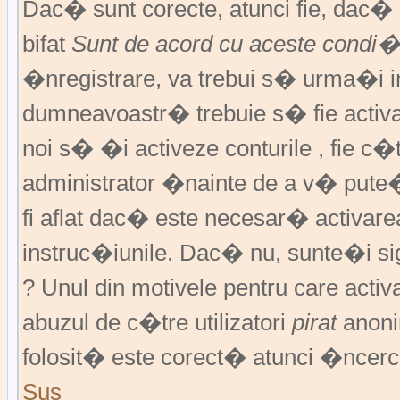
Dac� sunt corecte, atunci fie, dac
bifat
Sunt de acord cu aceste condi�
�nregistrare, va trebui s� urma�i ins
dumneavoastr� trebuie s� fie activat
noi s� �i activeze conturile , fie c
administrator �nainte de a v� pute
fi aflat dac� este necesar� activar
instruc�iunile. Dac� nu, sunte�i si
? Unul din motivele pentru care activ
abuzul de c�tre utilizatori
pirat
anoni
folosit� este corect� atunci �ncerc
Sus