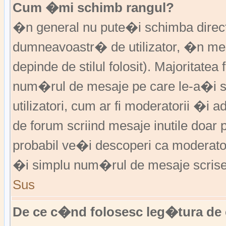
Cum �mi schimb rangul?
�n general nu pute�i schimba direct 
dumneavoastr� de utilizator, �n me
depinde de stilul folosit). Majoritatea
num�rul de mesaje pe care le-a�i sc
utilizatori, cum ar fi moderatorii �
de forum scriind mesaje inutile doar
probabil ve�i descoperi ca moderato
�i simplu num�rul de mesaje scrise
Sus
De ce c�nd folosesc leg�tura de 