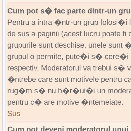
Cum pot s� fac parte dintr-un grup
Pentru a intra �ntr-un grup folosi�i
de sus a paginii (acest lucru poate fi
grupurile sunt deschise, unele sunt 
grupul o permite, pute�i s� cere�
respectiv. Moderatorul va trebui s�
�ntrebe care sunt motivele pentru 
rug�m s� nu h�r�ui�i un moderato
pentru c� are motive �ntemeiate.
Sus
Cum pot deveni moderatorul unui g