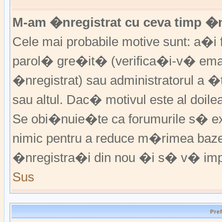
M-am �nregistrat cu ceva timp �
Cele mai probabile motive sunt: a�i f
parol� gre�it� (verifica�i-v� emai
�nregistrat) sau administratorul a 
sau altul. Dac� motivul este al doile
Se obi�nuie�te ca forumurile s� excl
nimic pentru a reduce m�rimea baz
�nregistra�i din nou �i s� v� imp
Sus
Pre