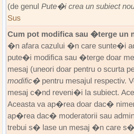
(de genul
Pute�i crea un subiect no
Sus
Cum pot modifica sau �terge un 
�n afara cazului �n care sunte�i ad
pute�i modifica sau �terge doar m
mesaj (uneori doar pentru o scurta
modific�
pentru mesajul respectiv.
mesaj c�nd reveni�i la subiect. Acea
Aceasta va ap�rea doar dac� nimen
ap�rea dac� moderatorii sau adminis
trebui s� lase un mesaj �n care s�