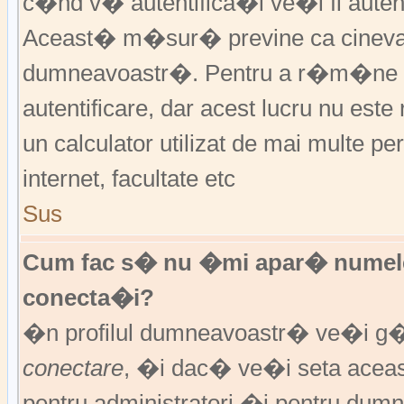
c�nd v� autentifica�i ve�i fi autent
Aceast� m�sur� previne ca cineva
dumneavoastr�. Pentru a r�m�ne au
autentificare, dar acest lucru nu es
un calculator utilizat de mai multe pe
internet, facultate etc
Sus
Cum fac s� nu �mi apar� numele de 
conecta�i?
�n profilul dumneavoastr� ve�i g
conectare
, �i dac� ve�i seta ace
pentru administratori �i pentru dumn