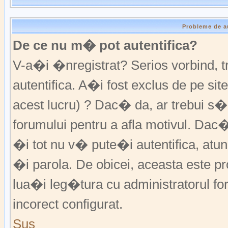
Probleme de a
De ce nu m� pot autentifica?
V-a�i �nregistrat? Serios vorbind,
autentifica. A�i fost exclus de pe s
acest lucru) ? Dac� da, ar trebui s�
forumului pentru a afla motivul. Da
�i tot nu v� pute�i autentifica, atunc
�i parola. De obicei, aceasta este p
lua�i leg�tura cu administratorul fo
incorect configurat.
Sus