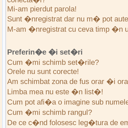
Mi-am pierdut parola!
Sunt �nregistrat dar nu m� pot auten
M-am �nregistrat cu ceva timp �n u
Preferin�e �i set�ri
Cum �mi schimb set�rile?
Orele nu sunt corecte!
Am schimbat zona de fus orar �i ora 
Limba mea nu este �n list�!
Cum pot afi�a o imagine sub numele 
Cum �mi schimb rangul?
De ce c�nd folosesc leg�tura de em