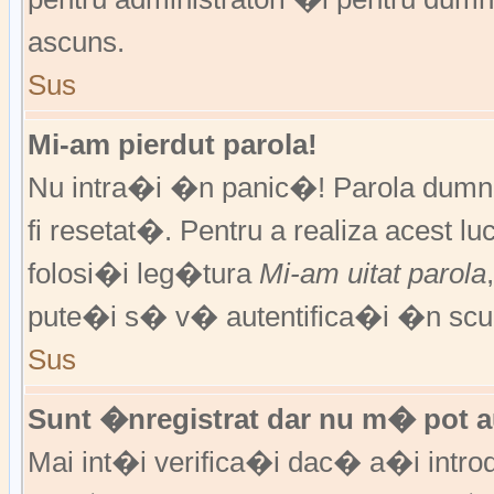
ascuns.
Sus
Mi-am pierdut parola!
Nu intra�i �n panic�! Parola dumne
fi resetat�. Pentru a realiza acest l
folosi�i leg�tura
Mi-am uitat parola
pute�i s� v� autentifica�i �n scur
Sus
Sunt �nregistrat dar nu m� pot au
Mai int�i verifica�i dac� a�i introd