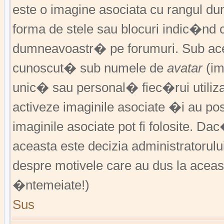
este o imagine asociata cu rangul 
forma de stele sau blocuri indic�nd 
dumneavoastr� pe forumuri. Sub acea
cunoscut� sub numele de
avatar
(im
unic� sau personal� fiec�rui utiliz
activeze imaginile asociate �i au pos
imaginile asociate pot fi folosite. Da
aceasta este decizia administratorul
despre motivele care au dus la aceas
�ntemeiate!)
Sus