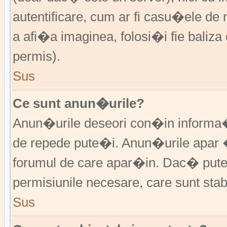
autentificare, cum ar fi casu�ele de m
a afi�a imaginea, folosi�i fie baliz
permis).
Sus
Ce sunt anun�urile?
Anun�urile deseori con�in informa�i
de repede pute�i. Anun�urile apar 
forumul de care apar�in. Dac� put
permisiunile necesare, care sunt stabi
Sus