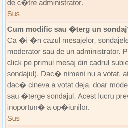
de c�tre administrator.
Sus
Cum modific sau �terg un sondaj
Ca �i �n cazul mesajelor, sondajele 
moderator sau de un administrator. P
click pe primul mesaj din cadrul subi
sondajul). Dac� nimeni nu a votat, a
dac� cineva a votat deja, doar moder
sau �terge sondajul. Acest lucru pr
inoportun� a op�iunilor.
Sus