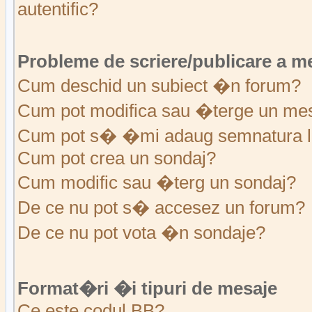
autentific?
Probleme de scriere/publicare a m
Cum deschid un subiect �n forum?
Cum pot modifica sau �terge un me
Cum pot s� �mi adaug semnatura l
Cum pot crea un sondaj?
Cum modific sau �terg un sondaj?
De ce nu pot s� accesez un forum?
De ce nu pot vota �n sondaje?
Format�ri �i tipuri de mesaje
Ce este codul BB?