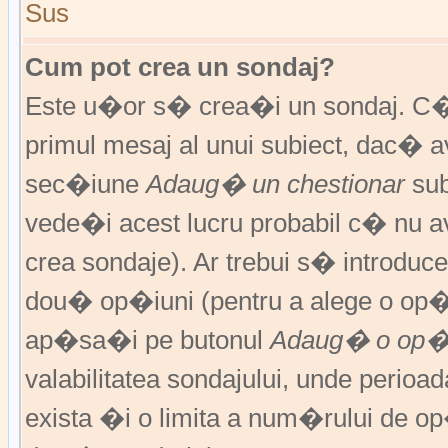
Sus
Cum pot crea un sondaj?
Este u�or s� crea�i un sondaj. C�
primul mesaj al unui subiect, dac� 
sec�iune
Adaug� un chestionar
sub
vede�i acest lucru probabil c� nu av
crea sondaje). Ar trebui s� introduce
dou� op�iuni (pentru a alege o op�
ap�sa�i pe butonul
Adaug� o op�
valabilitatea sondajului, unde peri
exista �i o limita a num�rului de op