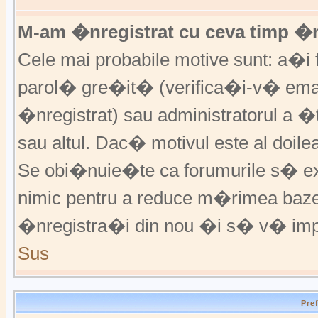
M-am �nregistrat cu ceva timp �
Cele mai probabile motive sunt: a�i f
parol� gre�it� (verifica�i-v� emai
�nregistrat) sau administratorul a 
sau altul. Dac� motivul este al doile
Se obi�nuie�te ca forumurile s� excl
nimic pentru a reduce m�rimea baz
�nregistra�i din nou �i s� v� imp
Sus
Pre