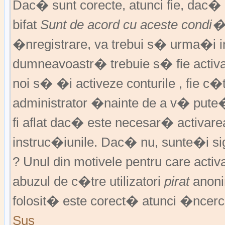
Dac� sunt corecte, atunci fie, dac
bifat
Sunt de acord cu aceste condi�
�nregistrare, va trebui s� urma�i ins
dumneavoastr� trebuie s� fie activat
noi s� �i activeze conturile , fie c
administrator �nainte de a v� pute
fi aflat dac� este necesar� activar
instruc�iunile. Dac� nu, sunte�i si
? Unul din motivele pentru care activ
abuzul de c�tre utilizatori
pirat
anoni
folosit� este corect� atunci �ncerc
Sus