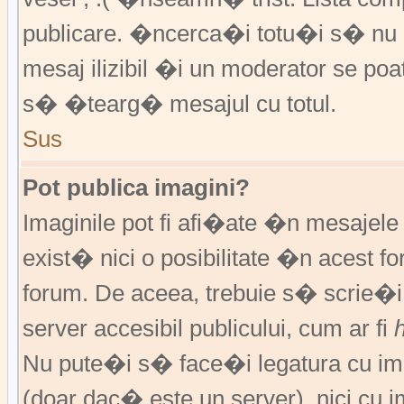
publicare. �ncerca�i totu�i s� nu �
mesaj ilizibil �i un moderator se 
s� �tearg� mesajul cu totul.
Sus
Pot publica imagini?
Imaginile pot fi afi�ate �n mesajel
exist� nici o posibilitate �n acest 
forum. De aceea, trebuie s� scrie�i
server accesibil publicului, cum ar fi
Nu pute�i s� face�i legatura cu im
(doar dac� este un server), nici cu 