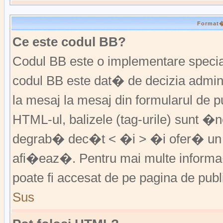
Format�r
Ce este codul BB?
Codul BB este o implementare special
codul BB este dat� de decizia admini
la mesaj la mesaj din formularul de pu
HTML-ul, balizele (tag-urile) sunt �
degrab� dec�t < �i > �i ofer� un 
afi�eaz�. Pentru mai multe informa�
poate fi accesat de pe pagina de publ
Sus