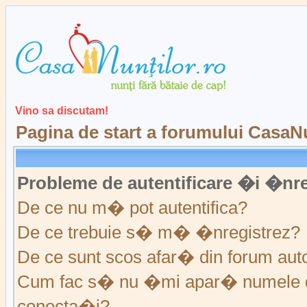
Vino sa discutam!
Pagina de start a forumului CasaNu
Probleme de autentificare �i �nre
De ce nu m� pot autentifica?
De ce trebuie s� m� �nregistrez?
De ce sunt scos afar� din forum au
Cum fac s� nu �mi apar� numele de ut
conecta�i?