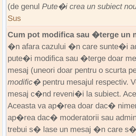
(de genul
Pute�i crea un subiect no
Sus
Cum pot modifica sau �terge un 
�n afara cazului �n care sunte�i ad
pute�i modifica sau �terge doar m
mesaj (uneori doar pentru o scurta
modific�
pentru mesajul respectiv.
mesaj c�nd reveni�i la subiect. Acea
Aceasta va ap�rea doar dac� nimen
ap�rea dac� moderatorii sau adminis
trebui s� lase un mesaj �n care s�