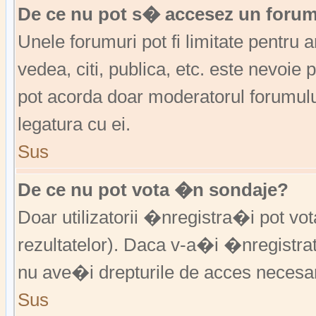
De ce nu pot s� accesez un foru
Unele forumuri pot fi limitate pentru 
vedea, citi, publica, etc. este nevoi
pot acorda doar moderatorul forumulu
legatura cu ei.
Sus
De ce nu pot vota �n sondaje?
Doar utilizatorii �nregistra�i pot vo
rezultatelor). Daca v-a�i �nregistra
nu ave�i drepturile de acces necesa
Sus