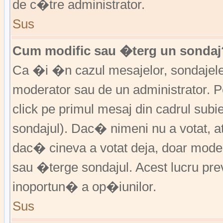
de c�tre administrator.
Sus
Cum modific sau �terg un sondaj
Ca �i �n cazul mesajelor, sondajele 
moderator sau de un administrator. P
click pe primul mesaj din cadrul subi
sondajul). Dac� nimeni nu a votat, a
dac� cineva a votat deja, doar moder
sau �terge sondajul. Acest lucru pr
inoportun� a op�iunilor.
Sus