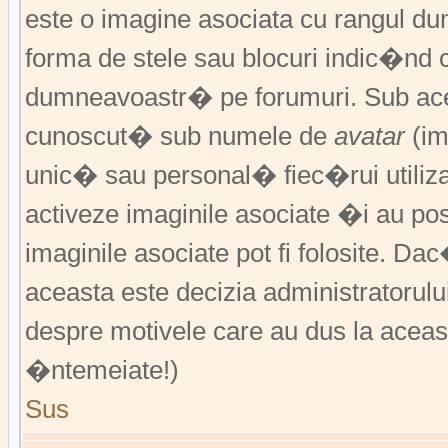
este o imagine asociata cu rangul 
forma de stele sau blocuri indic�nd 
dumneavoastr� pe forumuri. Sub acea
cunoscut� sub numele de
avatar
(im
unic� sau personal� fiec�rui utiliz
activeze imaginile asociate �i au pos
imaginile asociate pot fi folosite. Da
aceasta este decizia administratorul
despre motivele care au dus la aceas
�ntemeiate!)
Sus