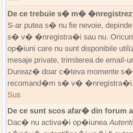
De ce trebuie s� m� �nregistrez
S-ar putea s� nu fie nevoie, depinde
s� v� �nregistra�i sau nu. Oricum,
op�iuni care nu sunt disponibile utili
mesaje private, trimiterea de email-ur
Dureaz� doar c�teva momente s�
recomand�m s� v� �nregistra�i
Sus
De ce sunt scos afar� din forum 
Dac� nu activa�i op�iunea
Autent