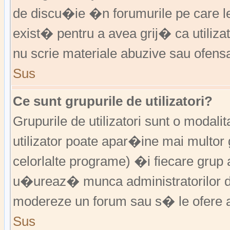
de discu�ie �n forumurile pe care 
exist� pentru a avea grij� ca utiliz
nu scrie materiale abuzive sau ofens
Sus
Ce sunt grupurile de utilizatori?
Grupurile de utilizatori sunt o modalit
utilizator poate apar�ine mai multor 
celorlalte programe) �i fiecare grup 
u�ureaz� munca administratorilor d
modereze un forum sau s� le ofere a
Sus