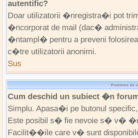
autentific?
Doar utilizatorii �nregistra�i pot trim
�ncorporat de mail (dac� administrat
�ntampl� pentru a preveni folosirea
c�tre utilizatorii anonimi.
Sus
Probleme de s
Cum deschid un subiect �n foru
Simplu. Apasa�i pe butonul specific, f
Este posibil s� fie nevoie s� v� �n
Facilit��ile care v� sunt disponibil