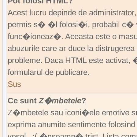
Pot folosi HTML?
Acest lucru depinde de administrator
permis s� �l folosi�i, probabil c�
func�ioneaz�. Aceasta este o ma
abuzurile care ar duce la distruger
probleme. Daca HTML este activat, �
formularul de publicare.
Sus
Ce sunt
Z�mbetele
?
Z�mbetele sau iconi�ele emotive sunt 
exprima anumite sentimente folosin
vesel , :( �nseamn� trist. Lista co