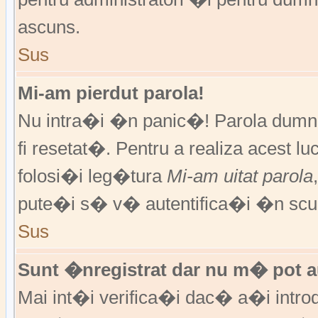
ascuns.
Sus
Mi-am pierdut parola!
Nu intra�i �n panic�! Parola dumne
fi resetat�. Pentru a realiza acest l
folosi�i leg�tura
Mi-am uitat parola
pute�i s� v� autentifica�i �n scur
Sus
Sunt �nregistrat dar nu m� pot au
Mai int�i verifica�i dac� a�i introd