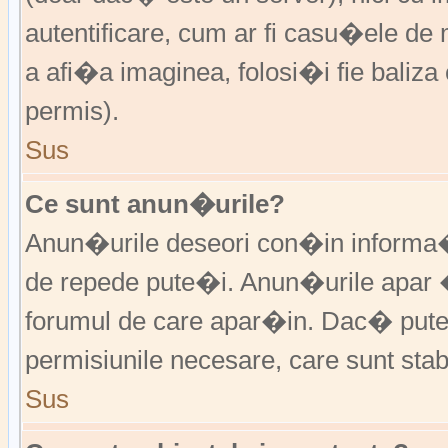
autentificare, cum ar fi casu�ele de m
a afi�a imaginea, folosi�i fie baliz
permis).
Sus
Ce sunt anun�urile?
Anun�urile deseori con�in informa�i
de repede pute�i. Anun�urile apar 
forumul de care apar�in. Dac� put
permisiunile necesare, care sunt stabi
Sus