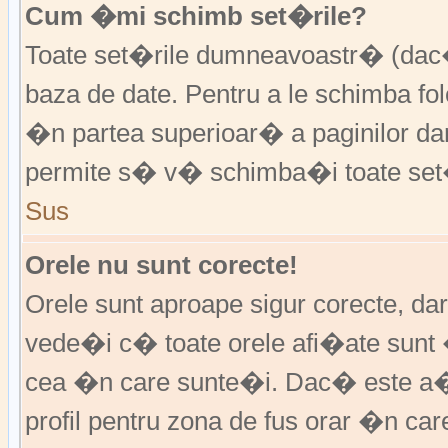
Cum �mi schimb set�rile?
Toate set�rile dumneavoastr� (dac�
baza de date. Pentru a le schimba f
�n partea superioar� a paginilor da
permite s� v� schimba�i toate set�
Sus
Orele nu sunt corecte!
Orele sunt aproape sigur corecte, d
vede�i c� toate orele afi�ate sunt 
cea �n care sunte�i. Dac� este a�
profil pentru zona de fus orar �n ca