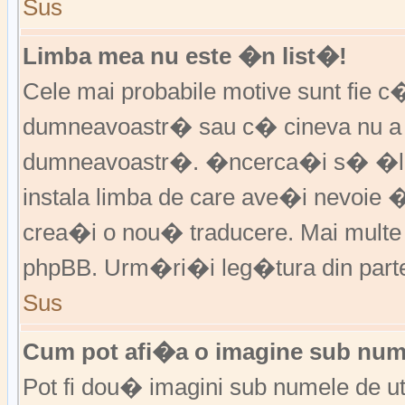
Sus
Limba mea nu este �n list�!
Cele mai probabile motive sunt fie c�
dumneavoastr� sau c� cineva nu a 
dumneavoastr�. �ncerca�i s� �l �
instala limba de care ave�i nevoie 
crea�i o nou� traducere. Mai multe in
phpBB. Urm�ri�i leg�tura din partea
Sus
Cum pot afi�a o imagine sub nume
Pot fi dou� imagini sub numele de ut