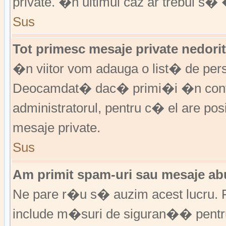
private. �n ultimul caz ar trebui s� 
Sus
Tot primesc mesaje private nedorit
�n viitor vom adauga o list� de per
Deocamdat� dac� primi�i �n cont
administratorul, pentru c� el are posi
mesaje private.
Sus
Am primit spam-uri sau mesaje abu
Ne pare r�u s� auzim acest lucru. F
include m�suri de siguran�� pentru a 