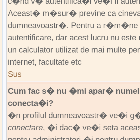
c�nd v� autentifica�i ve�i fi autent
Aceast� m�sur� previne ca cineva
dumneavoastr�. Pentru a r�m�ne au
autentificare, dar acest lucru nu es
un calculator utilizat de mai multe pe
internet, facultate etc
Sus
Cum fac s� nu �mi apar� numele de 
conecta�i?
�n profilul dumneavoastr� ve�i g
conectare
, �i dac� ve�i seta ace
pentru administratori �i pentru dumn