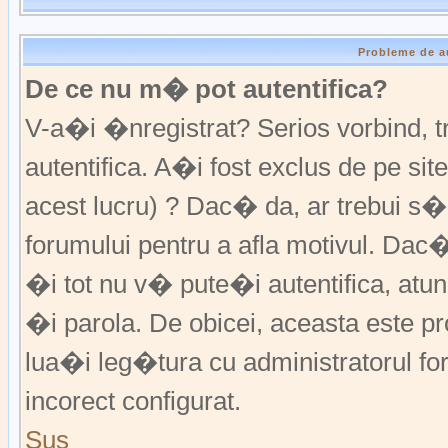
Probleme de a
De ce nu m� pot autentifica?
V-a�i �nregistrat? Serios vorbind,
autentifica. A�i fost exclus de pe s
acest lucru) ? Dac� da, ar trebui s�
forumului pentru a afla motivul. Da
�i tot nu v� pute�i autentifica, atunc
�i parola. De obicei, aceasta este p
lua�i leg�tura cu administratorul fo
incorect configurat.
Sus