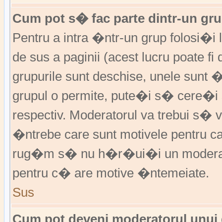
Cum pot s� fac parte dintr-un grup
Pentru a intra �ntr-un grup folosi�i
de sus a paginii (acest lucru poate fi
grupurile sunt deschise, unele sunt 
grupul o permite, pute�i s� cere�
respectiv. Moderatorul va trebui s�
�ntrebe care sunt motivele pentru 
rug�m s� nu h�r�ui�i un moderato
pentru c� are motive �ntemeiate.
Sus
Cum pot deveni moderatorul unui g