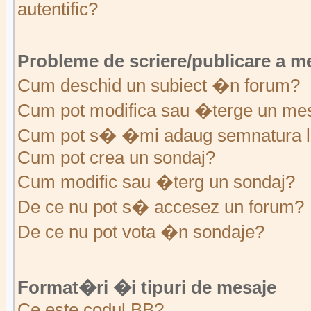
autentific?
Probleme de scriere/publicare a m
Cum deschid un subiect �n forum?
Cum pot modifica sau �terge un me
Cum pot s� �mi adaug semnatura l
Cum pot crea un sondaj?
Cum modific sau �terg un sondaj?
De ce nu pot s� accesez un forum?
De ce nu pot vota �n sondaje?
Format�ri �i tipuri de mesaje
Ce este codul BB?