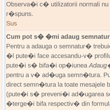
Observa�i c� utilizatorii normali nu
r�spuns.
Sus
Cum pot s� �mi adaug semnatura
Pentru a adauga o semnatur� trebu
�l pute�i face accesandu-v� profil
pute�i s� bifa�i op�iunea
Adaug�
pentru a v� ad�uga semn�tura. P
direct semn�tura la toate mesajele 
(pute�i s� preveni�i ad�ugarea s
�terge�i bifa respectiv� din formula