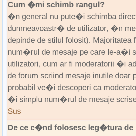
Cum �mi schimb rangul?
�n general nu pute�i schimba direct 
dumneavoastr� de utilizator, �n me
depinde de stilul folosit). Majoritatea
num�rul de mesaje pe care le-a�i sc
utilizatori, cum ar fi moderatorii �
de forum scriind mesaje inutile doar
probabil ve�i descoperi ca moderato
�i simplu num�rul de mesaje scrise
Sus
De ce c�nd folosesc leg�tura de 