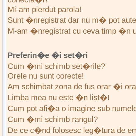
Mi-am pierdut parola!
Sunt �nregistrat dar nu m� pot auten
M-am �nregistrat cu ceva timp �n u
Preferin�e �i set�ri
Cum �mi schimb set�rile?
Orele nu sunt corecte!
Am schimbat zona de fus orar �i ora 
Limba mea nu este �n list�!
Cum pot afi�a o imagine sub numele 
Cum �mi schimb rangul?
De ce c�nd folosesc leg�tura de em