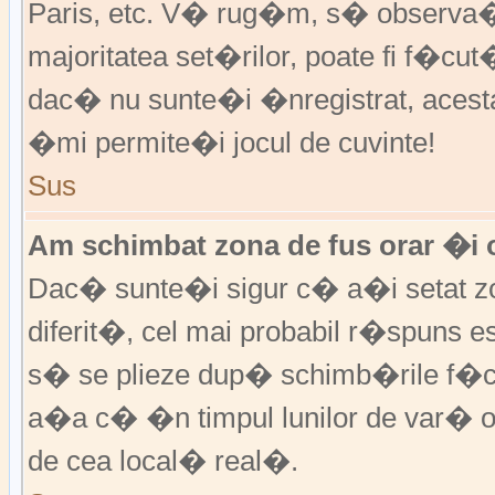
Paris, etc. V� rug�m, s� observa�i
majoritatea set�rilor, poate fi f�cut
dac� nu sunte�i �nregistrat, aces
�mi permite�i jocul de cuvinte!
Sus
Am schimbat zona de fus orar �i o
Dac� sunte�i sigur c� a�i setat zo
diferit�, cel mai probabil r�spuns e
s� se plieze dup� schimb�rile f�c
a�a c� �n timpul lunilor de var� or
de cea local� real�.